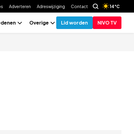
es
Adverteren
Adreswijziging
Contact
14°C
edenen
Overige
Lid worden
NIVO TV