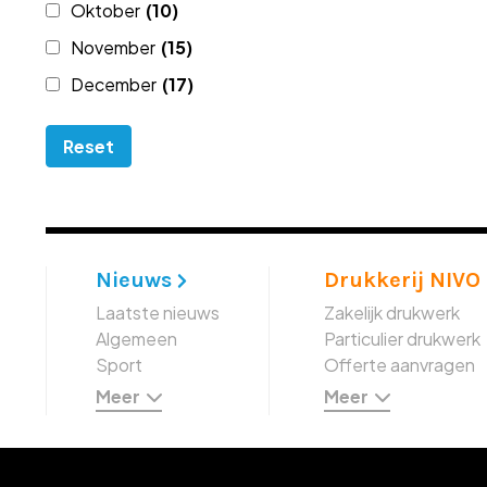
Oktober
(10)
November
(15)
December
(17)
Nieuws
Drukkerij NIVO
Laatste nieuws
Zakelijk drukwerk
Algemeen
Particulier drukwerk
Sport
Offerte aanvragen
Meer
Meer