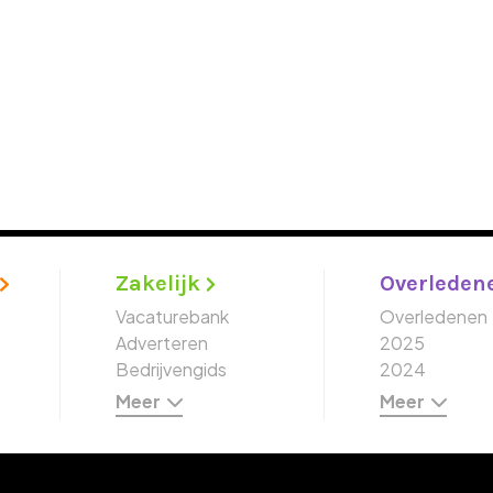
Zakelijk
Overleden
Vacaturebank
Overledenen
Adverteren
2025
Bedrijvengids
2024
Meer
Meer