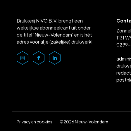
Drukkerij NIVO B.V. brengt een
Cont
wekelijkse abonneekrant uit onder
Zonne
de titel ‘Nieuw-Volendam’ en is hét
1131 W
adres voor al je (zakelijke) drukwerk!
0299-
admini
drukw
redac
postn
Privacy en cookies
©2026 Nieuw-Volendam