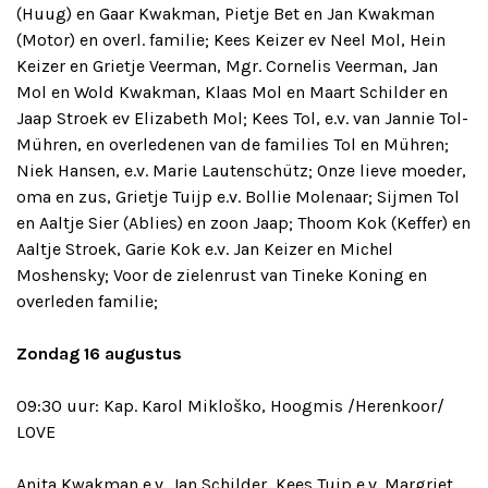
(Huug) en Gaar Kwakman, Pietje Bet en Jan Kwakman
(Motor) en overl. familie; Kees Keizer ev Neel Mol, Hein
Keizer en Grietje Veerman, Mgr. Cornelis Veerman, Jan
Mol en Wold Kwakman, Klaas Mol en Maart Schilder en
Jaap Stroek ev Elizabeth Mol; Kees Tol, e.v. van Jannie Tol-
Mühren, en overledenen van de families Tol en Mühren;
Niek Hansen, e.v. Marie Lautenschütz; Onze lieve moeder,
oma en zus, Grietje Tuijp e.v. Bollie Molenaar; Sijmen Tol
en Aaltje Sier (Ablies) en zoon Jaap; Thoom Kok (Keffer) en
Aaltje Stroek, Garie Kok e.v. Jan Keizer en Michel
Moshensky; Voor de zielenrust van Tineke Koning en
overleden familie;
Zondag 16 augustus
09:30 uur: Kap. Karol Mikloško, Hoogmis /Herenkoor/
LOVE
Anita Kwakman e.v. Jan Schilder, Kees Tuip e.v. Margriet