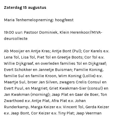
Zaterdag 15 augustus
Maria Tenhemelopneming: hoogfeest
19:00 uur: Pastoor Dominiek, Klein Herenkoor/MIVA-
deurcollecte
Ab Mooijer en Antje Kras; Antje Bont (Pul); Cor Karels e.v.
Lena Tol, Lisa Tol, Piet Tol en Greetje Boots; Cor Tol e.v.
Willie Dijkgraaf, en overleden families Tol en Dijkgraaf;
Evert Schokker en Jannetje Buisman; Familie Koning,
familie Sul en familie Kroon, Wim Koning (Lollie) e.v.
Maartje Sul, broer Jan Silven, zwagers Crelis Consul en
Evert Puul, en Margriet; Griet Kwakman-Sier (consul) en
Jan Kwakman (morning); Jaap Plat en Gaar de Boer, Ton
Zwarthoed e.v. Antje Plat, Afra Plat e.v. Johan
Runderkamp, Marga Keizer e.v. Vincent Tol, Gerda Keizer
e.v. Jaap Bont, Cor Keizer e.v. Tiny Plat; Jaap Veerman