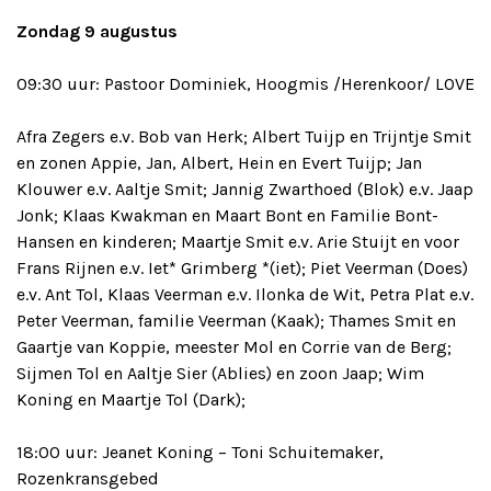
Zondag 9 augustus
09:30 uur: Pastoor Dominiek, Hoogmis /Herenkoor/ LOVE
Afra Zegers e.v. Bob van Herk; Albert Tuijp en Trijntje Smit
en zonen Appie, Jan, Albert, Hein en Evert Tuijp; Jan
Klouwer e.v. Aaltje Smit; Jannig Zwarthoed (Blok) e.v. Jaap
Jonk; Klaas Kwakman en Maart Bont en Familie Bont-
Hansen en kinderen; Maartje Smit e.v. Arie Stuijt en voor
Frans Rijnen e.v. Iet* Grimberg *(iet); Piet Veerman (Does)
e.v. Ant Tol, Klaas Veerman e.v. Ilonka de Wit, Petra Plat e.v.
Peter Veerman, familie Veerman (Kaak); Thames Smit en
Gaartje van Koppie, meester Mol en Corrie van de Berg;
Sijmen Tol en Aaltje Sier (Ablies) en zoon Jaap; Wim
Koning en Maartje Tol (Dark);
18:00 uur: Jeanet Koning – Toni Schuitemaker,
Rozenkransgebed