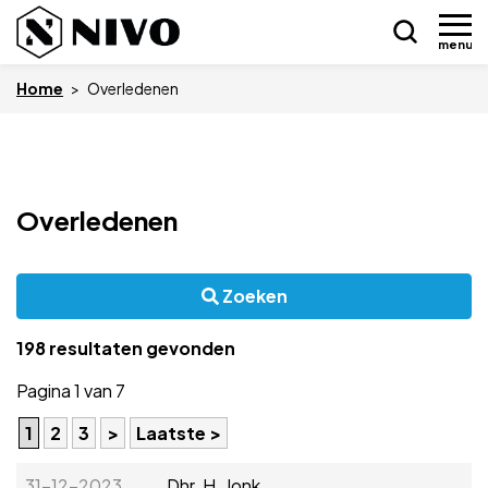
menu
Home
>
Overledenen
Skip
Nieuws
to
Overledenen
content
Drukkerij NIVO
Zoeken
Zakelijk
198 resultaten gevonden
Overledenen
Pagina 1 van 7
Overige
1
2
3
>
Laatste >
Vacatures
31-12-2023
Dhr. H. Jonk