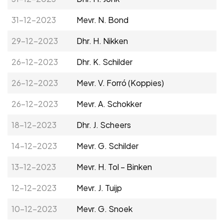
Adverteren
31-12-2023
Mevr. N. Bond
Adreswijziging
29-12-2023
Dhr. H. Nikken
26-12-2023
Dhr. K. Schilder
Contact
26-12-2023
Mevr. V. Forró (Koppies)
26-12-2023
Mevr. A. Schokker
18-12-2023
Dhr. J. Scheers
14-12-2023
Mevr. G. Schilder
13-12-2023
Mevr. H. Tol – Binken
12-12-2023
Mevr. J. Tuijp
10-12-2023
Mevr. G. Snoek