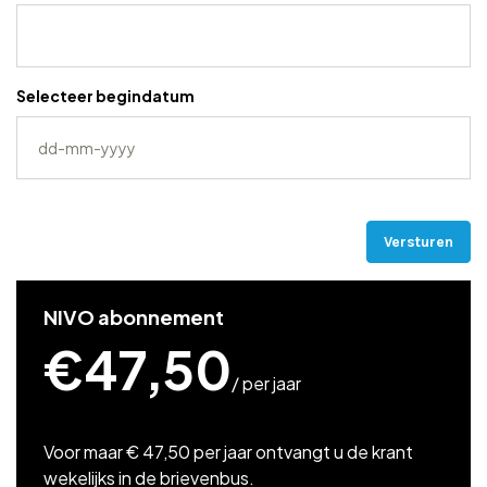
Selecteer begindatum
DD
dash
MM
CAPTCHA
dash
JJJJ
NIVO abonnement
€47,50
/ per jaar
Voor maar € 47,50 per jaar ontvangt u de krant
wekelijks in de brievenbus.