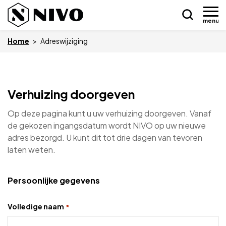
menu
Home
>
Adreswijziging
Skip
Verhuizing doorgeven
Nieuws
to
content
Op deze pagina kunt u uw verhuizing doorgeven. Vanaf
Drukkerij NIVO
de gekozen ingangsdatum wordt NIVO op uw nieuwe
adres bezorgd. U kunt dit tot drie dagen van tevoren
Zakelijk
laten weten.
Overledenen
Persoonlijke gegevens
Overige
Volledige naam
*
Vacatures