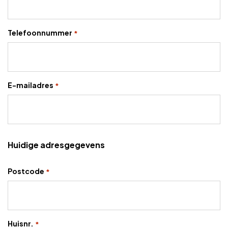
Adverteren
Telefoonnummer
*
Adreswijziging
Contact
E-mailadres
*
Huidige adresgegevens
Postcode
*
Huisnr.
*