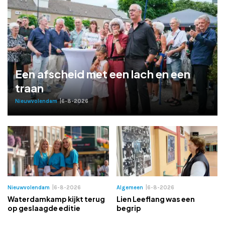
Adverteren
Adreswijziging
Contact
Een afscheid met een lach en een
traan
Nieuwvolendam
|
6-8-2026
Nieuwvolendam
|
6-8-2026
Algemeen
|
6-8-2026
Waterdamkamp kijkt terug
Lien Leeflang was een
op geslaagde editie
begrip