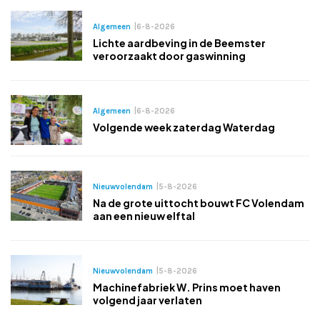
Algemeen
|
6-8-2026
Lichte aardbeving in de Beemster
veroorzaakt door gaswinning
Algemeen
|
6-8-2026
Volgende week zaterdag Waterdag
Nieuwvolendam
|
5-8-2026
Na de grote uittocht bouwt FC Volendam
aan een nieuw elftal
Nieuwvolendam
|
5-8-2026
Machinefabriek W. Prins moet haven
volgend jaar verlaten