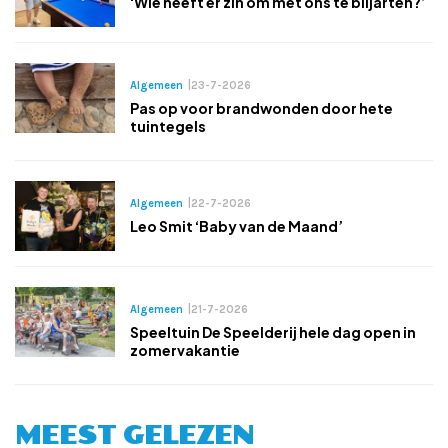
‘Wie heeft er zin om met ons te biljarten?’
Algemeen
|
23-7-2026
Pas op voor brandwonden door hete
tuintegels
Algemeen
|
22-7-2026
Leo Smit ‘Baby van de Maand’
Algemeen
|
21-7-2026
Speeltuin De Speelderij hele dag open in
zomervakantie
MEEST GELEZEN