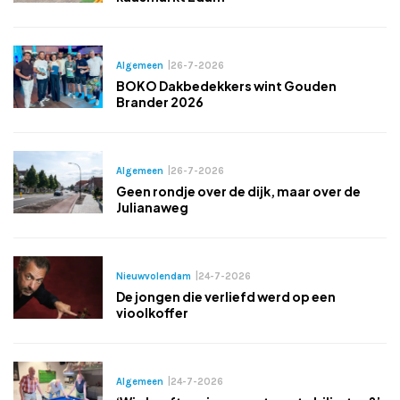
Algemeen
|
26-7-2026
BOKO Dakbedekkers wint Gouden
Brander 2026
Algemeen
|
26-7-2026
Geen rondje over de dijk, maar over de
Julianaweg
Nieuwvolendam
|
24-7-2026
De jongen die verliefd werd op een
vioolkoffer
Algemeen
|
24-7-2026