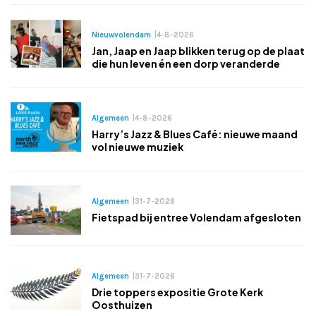
Nieuwvolendam
|
4-8-2026
Jan, Jaap en Jaap blikken terug op de plaat
die hun leven én een dorp veranderde
Algemeen
|
4-8-2026
Harry’s Jazz & Blues Café: nieuwe maand
vol nieuwe muziek
Algemeen
|
31-7-2026
Fietspad bij entree Volendam afgesloten
Algemeen
|
31-7-2026
Drie toppers expositie Grote Kerk
Oosthuizen