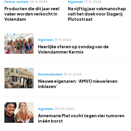
Partner content
|
16-9-2024
Algemeen
|
7-11-2024
Producten die dit jaar veel
Na vijftig jaar vakmanschap
vaker worden verkocht in
valt het doek voor Slagerij
Volendam
Plutostraat
Algemeen
|
9-9-2024
Heerlijke sferen op zondag van de
Volendammer Kermis
Nieuwvolendam
|
6-12-2024
Nieuwe eigenaren: ‘AMVO nieuw leven
inblazen’
Algemeen
|
24-10-2024
Annemarie Plat vocht tegen vier tumoren
in één borst