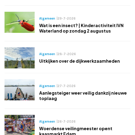
Algemeen
|
29-7-2026
Wat is een insect? | Kinderactiviteit IVN
Waterland op zondag 2 augustus
Algemeen
|
28-7-2026
Uitkijken over de dijkwerkzaamheden
Algemeen
|
27-7-2026
Aanlegsteiger weer veilig dankzij nieuwe
toplaag
Algemeen
|
26-7-2026
Woerdense veilingmeester opent
kaasmarkt Edam