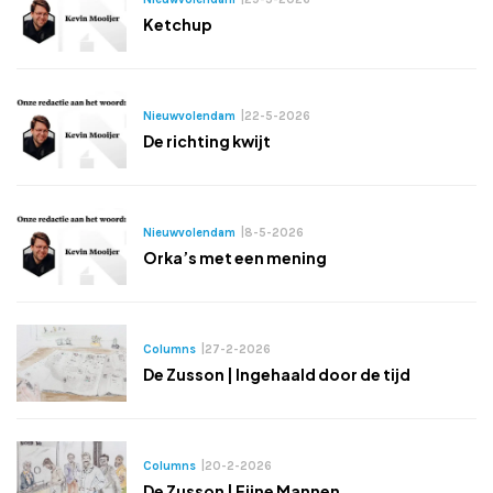
Ketchup
Nieuwvolendam
|
22-5-2026
De richting kwijt
Nieuwvolendam
|
8-5-2026
Orka’s met een mening
Columns
|
27-2-2026
De Zusson | Ingehaald door de tijd
Columns
|
20-2-2026
De Zusson | Fijne Mannen