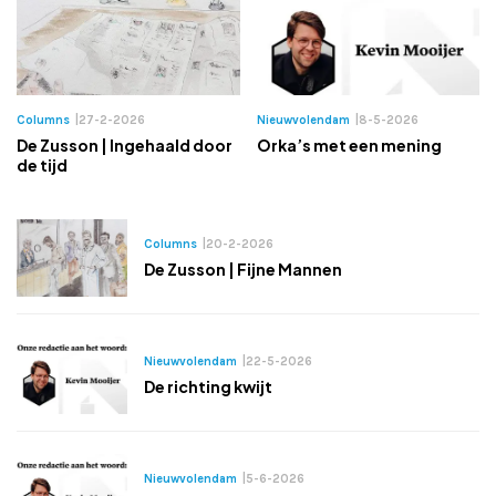
Columns
|
27-2-2026
Nieuwvolendam
|
8-5-2026
De Zusson | Ingehaald door
Orka’s met een mening
de tijd
Columns
|
20-2-2026
De Zusson | Fijne Mannen
Nieuwvolendam
|
22-5-2026
De richting kwijt
Nieuwvolendam
|
5-6-2026