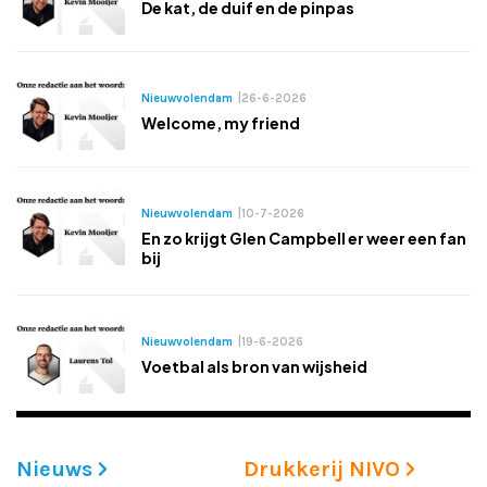
De kat, de duif en de pinpas
Nieuwvolendam
|
26-6-2026
Welcome, my friend
Nieuwvolendam
|
10-7-2026
En zo krijgt Glen Campbell er weer een fan
bij
Nieuwvolendam
|
19-6-2026
Voetbal als bron van wijsheid
Nieuws
Drukkerij NIVO