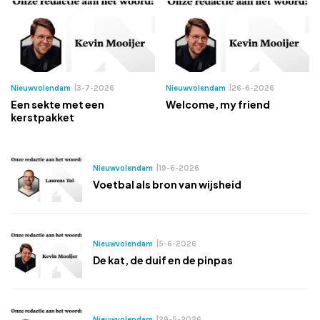
Adverteren
Adreswijziging
Nieuwvolendam
|
3-7-2026
Nieuwvolendam
|
26-6-2026
Contact
Een sekte met een
Welcome, my friend
kerstpakket
Nieuwvolendam
|
19-6-2026
Voetbal als bron van wijsheid
Nieuwvolendam
|
5-6-2026
De kat, de duif en de pinpas
Nieuwvolendam
|
29-5-2026