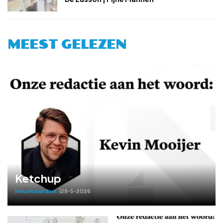
MEEST GELEZEN
Ketchup
Nieuwvolendam
|
29-5-2026