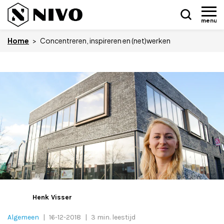
menu
Home
>
Concentreren, inspireren en (net)werken
Skip
Nieuws
to
content
Drukkerij NIVO
Zakelijk
Overledenen
Overige
Henk Visser
Vacatures
Algemeen
|
16-12-2018
|
3 min. leestijd