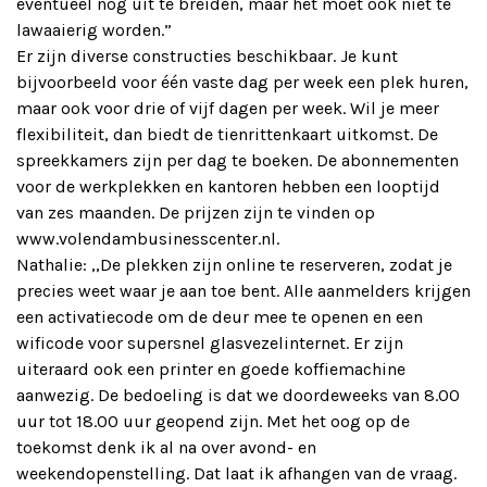
eventueel nog uit te breiden, maar het moet ook niet te
lawaaierig worden.”
Er zijn diverse constructies beschikbaar. Je kunt
bijvoorbeeld voor één vaste dag per week een plek huren,
maar ook voor drie of vijf dagen per week. Wil je meer
flexibiliteit, dan biedt de tienrittenkaart uitkomst. De
spreekkamers zijn per dag te boeken. De abonnementen
voor de werkplekken en kantoren hebben een looptijd
van zes maanden. De prijzen zijn te vinden op
www.volendambusinesscenter.nl.
Nathalie: ,,De plekken zijn online te reserveren, zodat je
precies weet waar je aan toe bent. Alle aanmelders krijgen
een activatiecode om de deur mee te openen en een
wificode voor supersnel glasvezelinternet. Er zijn
uiteraard ook een printer en goede koffiemachine
aanwezig. De bedoeling is dat we doordeweeks van 8.00
uur tot 18.00 uur geopend zijn. Met het oog op de
toekomst denk ik al na over avond- en
weekendopenstelling. Dat laat ik afhangen van de vraag.