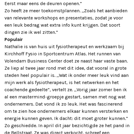
Eerst maar eens de deuren openen.”
Zo heeft ze meer toekomstplannen. ,,Zoals het aanbieden
van relevante workshops en presentaties, zodat je voor
een leuk bedrag wat extra info kunt krijgen. Dat soort
dingen zie ik wel zitten.”
Populair
Nathalie is van huis uit fysiotherapeut en werkzaam bij
Kirchhoff Fysio in Sportcentrum Atlas. Het runnen van
Volendam Business Center doet ze naast haar vaste baan.
Ze liep al twee jaar rond met dit idee, dat vooral in grote
steden heel populair is. ,,Wat ik onder meer leuk vind aan
mijn werk als fysiotherapeut, is het netwerken en het
coachende gedeelte”, vertelt ze. ,,Vorig jaar zomer ben ik
al een mastermind-groepje gestart, samen met nog wat
ondernemers. Dat vond ik zo leuk. Het was fascinerend
om te zien hoe ondernemers elkaar kunnen versterken en
energie kunnen geven. Ik dacht: dit moet groter kunnen.”
Zo geschiedde. In april dit jaar bezichtigde ze het pand in
de Bellstraat. Ze was direct verkocht, schreef een