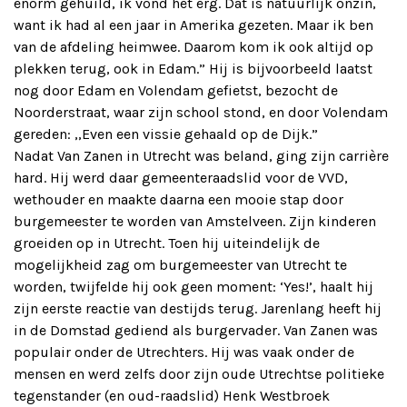
enorm gehuild, ik vond het erg. Dat is natuurlijk onzin,
want ik had al een jaar in Amerika gezeten. Maar ik ben
van de afdeling heimwee. Daarom kom ik ook altijd op
plekken terug, ook in Edam.” Hij is bijvoorbeeld laatst
nog door Edam en Volendam gefietst, bezocht de
Noorderstraat, waar zijn school stond, en door Volendam
gereden: ,,Even een vissie gehaald op de Dijk.”
Nadat Van Zanen in Utrecht was beland, ging zijn carrière
hard. Hij werd daar gemeenteraadslid voor de VVD,
wethouder en maakte daarna een mooie stap door
burgemeester te worden van Amstelveen. Zijn kinderen
groeiden op in Utrecht. Toen hij uiteindelijk de
mogelijkheid zag om burgemeester van Utrecht te
worden, twijfelde hij ook geen moment: ‘Yes!’, haalt hij
zijn eerste reactie van destijds terug. Jarenlang heeft hij
in de Domstad gediend als burgervader. Van Zanen was
populair onder de Utrechters. Hij was vaak onder de
mensen en werd zelfs door zijn oude Utrechtse politieke
tegenstander (en oud-raadslid) Henk Westbroek