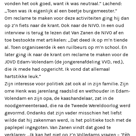
vonden het ook goed, want ik was neutraal.” Lachend:
,,Toen was ik eigenlijk al een beetje burgemeester.”
Om reclame te maken voor deze activiteiten ging hij dan
op z’n fiets naar de krant. Ook naar de NIVO. In een oud
interview is terug te lezen dat Van Zanen de NIVO af en
toe bestookte met artikelen: ,,Dat deed ik op m’n tiende
al. Toen organiseerde ik een ruilbeurs op m’n school. En
later ging ik naar de krant om reclame te maken voor de
JOVD Edam-Volendam (de jongerenafdeling VVD, red.),
die ik mede had opgericht. Ik vond dat allemaal
hartstikke leuk.”
Zijn interesse voor politiek zat ook al in zijn familie. Zijn
ome Henk was jarenlang raadslid en wethouder in Edam-
Volendam en zijn opa, de kaashandelaar, zat in de
noodgemeenteraad, die na de Tweede Wereldoorlog werd
gevormd. Ondanks dat zijn vader misschien het liefst
wilde dat hij zakenman werd, is het politieke toch met de
paplepel ingegoten. Van Zanen vindt dat goed te
verklaren: ,,Ik kan het niet op z’n Volledams vragen – ‘Eèh