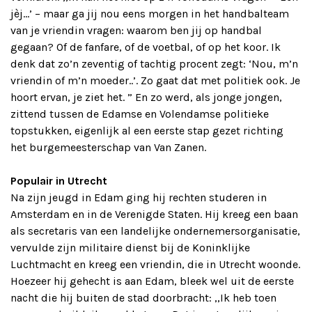
jèj…’ – maar ga jij nou eens morgen in het handbalteam
van je vriendin vragen: waarom ben jij op handbal
gegaan? Of de fanfare, of de voetbal, of op het koor. Ik
denk dat zo’n zeventig of tachtig procent zegt: ‘Nou, m’n
vriendin of m’n moeder..’. Zo gaat dat met politiek ook. Je
hoort ervan, je ziet het. ” En zo werd, als jonge jongen,
zittend tussen de Edamse en Volendamse politieke
topstukken, eigenlijk al een eerste stap gezet richting
het burgemeesterschap van Van Zanen.
Populair in Utrecht
Na zijn jeugd in Edam ging hij rechten studeren in
Amsterdam en in de Verenigde Staten. Hij kreeg een baan
als secretaris van een landelijke ondernemersorganisatie,
vervulde zijn militaire dienst bij de Koninklijke
Luchtmacht en kreeg een vriendin, die in Utrecht woonde.
Hoezeer hij gehecht is aan Edam, bleek wel uit de eerste
nacht die hij buiten de stad doorbracht: ,,Ik heb toen