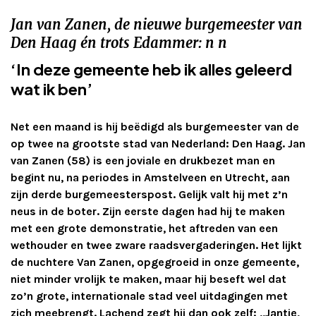
Adverteren
Jan van Zanen, de nieuwe burgemeester van
Den Haag én trots Edammer: n n
Adreswijziging
‘In deze gemeente heb ik alles geleerd
wat ik ben’
Contact
Net een maand is hij beëdigd als burgemeester van de
op twee na grootste stad van Nederland: Den Haag. Jan
van Zanen (58) is een joviale en drukbezet man en
begint nu, na periodes in Amstelveen en Utrecht, aan
zijn derde burgemeesterspost. Gelijk valt hij met z’n
neus in de boter. Zijn eerste dagen had hij te maken
met een grote demonstratie, het aftreden van een
wethouder en twee zware raadsvergaderingen. Het lijkt
de nuchtere Van Zanen, opgegroeid in onze gemeente,
niet minder vrolijk te maken, maar hij beseft wel dat
zo’n grote, internationale stad veel uitdagingen met
zich meebrengt. Lachend zegt hij dan ook zelf: ,,Jantje,