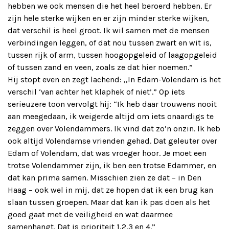
hebben we ook mensen die het heel beroerd hebben. Er
zijn hele sterke wijken en er zijn minder sterke wijken,
dat verschil is heel groot. Ik wil samen met de mensen
verbindingen leggen, of dat nou tussen zwart en wit is,
tussen rijk of arm, tussen hoogopgeleid of laagopgeleid
of tussen zand en veen, zoals ze dat hier noemen.”
Hij stopt even en zegt lachend: ,,In Edam-Volendam is het
verschil ‘van achter het klaphek of niet’.” Op iets
serieuzere toon vervolgt hij: “Ik heb daar trouwens nooit
aan meegedaan, ik weigerde altijd om iets onaardigs te
zeggen over Volendammers. Ik vind dat zo’n onzin. Ik heb
ook altijd Volendamse vrienden gehad. Dat geleuter over
Edam of Volendam, dat was vroeger hoor. Je moet een
trotse Volendammer zijn, ik ben een trotse Edammer, en
dat kan prima samen. Misschien zien ze dat – in Den
Haag – ook wel in mij, dat ze hopen dat ik een brug kan
slaan tussen groepen. Maar dat kan ik pas doen als het
goed gaat met de veiligheid en wat daarmee
samenhangt. Dat is prioriteit 1,2,3 en 4.”