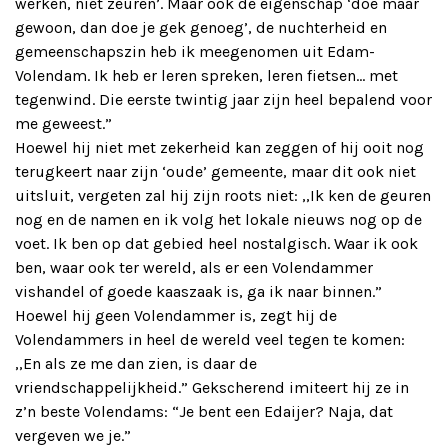
werken, niet zeuren’. Maar ook de eigenschap ‘doe maar
gewoon, dan doe je gek genoeg’, de nuchterheid en
gemeenschapszin heb ik meegenomen uit Edam-
Volendam. Ik heb er leren spreken, leren fietsen… met
tegenwind. Die eerste twintig jaar zijn heel bepalend voor
me geweest.”
Hoewel hij niet met zekerheid kan zeggen of hij ooit nog
terugkeert naar zijn ‘oude’ gemeente, maar dit ook niet
uitsluit, vergeten zal hij zijn roots niet: ,,Ik ken de geuren
nog en de namen en ik volg het lokale nieuws nog op de
voet. Ik ben op dat gebied heel nostalgisch. Waar ik ook
ben, waar ook ter wereld, als er een Volendammer
vishandel of goede kaaszaak is, ga ik naar binnen.”
Hoewel hij geen Volendammer is, zegt hij de
Volendammers in heel de wereld veel tegen te komen:
,,En als ze me dan zien, is daar de
vriendschappelijkheid.” Gekscherend imiteert hij ze in
z’n beste Volendams: “Je bent een Edaijer? Naja, dat
vergeven we je.”