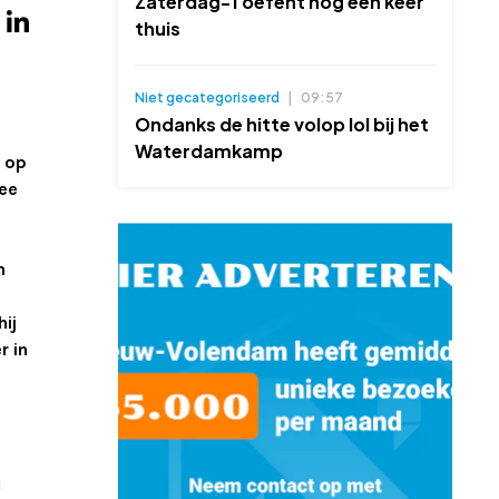
Zaterdag-1 oefent nog één keer
thuis
Niet gecategoriseerd
|
09:57
Ondanks de hitte volop lol bij het
Waterdamkamp
j op
mee
n
hij
r in
j