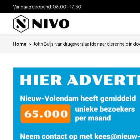
Vandaag geopend: 08.00 - 17:30
Home
>
John Buijs: van drugsverslaafde naar dierenheld in d