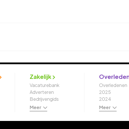
Zakelijk
Overlede
Vacaturebank
Overledenen
Adverteren
2025
Bedrijvengids
2024
Meer
Meer