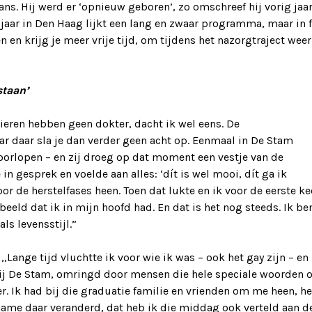
ans. Hij werd er ‘opnieuw geboren’, zo omschreef hij vorig jaar
jaar in Den Haag lijkt een lang en zwaar programma, maar in 
n en krijg je meer vrije tijd, om tijdens het nazorgtraject weer
staan’
ieren hebben geen dokter, dacht ik wel eens. De
ar daar sla je dan verder geen acht op. Eenmaal in De Stam
doorlopen – en zij droeg op dat moment een vestje van de
in gesprek en voelde aan alles: ‘dít is wel mooi, dít ga ik
r de herstelfases heen. Toen dat lukte en ik voor de eerste ke
eeld dat ik in mijn hoofd had. En dat is het nog steeds. Ik be
ls levensstijl.”
,Lange tijd vluchtte ik voor wie ik was – ook het gay zijn – en
 bij De Stam, omringd door mensen die hele speciale woorden 
er. Ik had bij die graduatie familie en vrienden om me heen, he
name daar veranderd, dat heb ik die middag ook verteld aan d