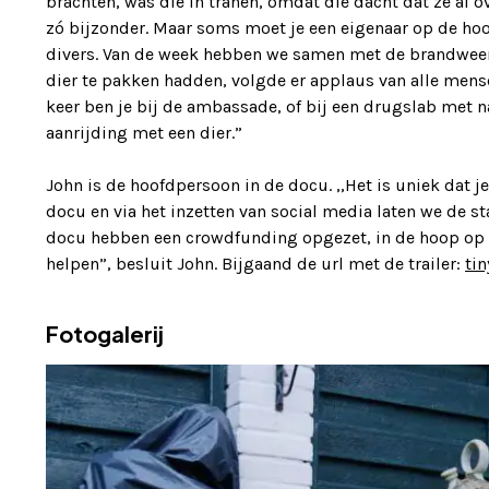
brachten, was die in tranen, omdat die dacht dat ze al o
zó bijzonder. Maar soms moet je een eigenaar op de hoogs
divers. Van de week hebben we samen met de brandweer 
dier te pakken hadden, volgde er applaus van alle mens
keer ben je bij de ambassade, of bij een drugslab met
aanrijding met een dier.”
John is de hoofdpersoon in de docu. ,,Het is uniek dat j
docu en via het inzetten van social media laten we de s
docu hebben een crowdfunding opgezet, in de hoop op do
helpen”, besluit John. Bijgaand de url met de trailer:
ti
Fotogalerij