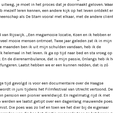
n uitweg, je moet in het proces dat je doormaakt geloven. Waar
eb mezelf leren kennen, een andere kijk op het leven ontdekt en
emeenschap als De Stam vooral met elkaar, met de andere cliën
d van Rijswijk. ,,Een megamooie locatie, Koen en ik hebben er
zoveel mooie mensen ontmoet. Twee jaar geleden zat ik in mijn
drie maanden ben ik uit mijn schulden vandaan, heb ik de
ik helemaal in het leven. Ik ga op tijd naar bed en sta vroeg o
r. En de dierenambulance, dat is mijn passie, Onlangs heb ik h
fungeren. Laatst hebben we er een kunnen redden, dat is zó
ge tijd gevolgd is voor een documentaire over de Haagse
ordt in juni tijdens het Filmfestival van Utrecht vertoond. D
n pension een pionier wereldwijd. En regelmatig rijd ik met
o werden we laatst getipt over een dagenlang mauwende poes
ist. Die poes was zo lief en toen we het dier bij de eigenaar