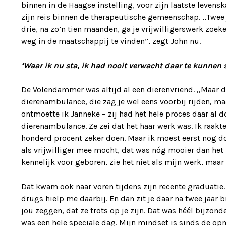
binnen in de Haagse instelling, voor zijn laatste levensk
zijn reis binnen de therapeutische gemeenschap. ,,Twee 
drie, na zo’n tien maanden, ga je vrijwilligerswerk zoeke
weg in de maatschappij te vinden”, zegt John nu.
‘Waar ik nu sta, ik had nooit verwacht daar te kunnen 
De Volendammer was altijd al een dierenvriend. ,,Maar d
dierenambulance, die zag je wel eens voorbij rijden, ma
ontmoette ik Janneke – zij had het hele proces daar al 
dierenambulance. Ze zei dat het haar werk was. Ik raakte 
honderd procent zeker doen. Maar ik moest eerst nog doo
als vrijwilliger mee mocht, dat was nóg mooier dan het b
kennelijk voor geboren, zie het niet als mijn werk, maar a
Dat kwam ook naar voren tijdens zijn recente graduatie. ,
drugs hielp me daarbij. En dan zit je daar na twee jaar
jou zeggen, dat ze trots op je zijn. Dat was héél bijzond
was een hele speciale dag. Mijn mindset is sinds de op