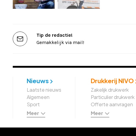
Tip de redactie!
Gemakkelijk via mail!
Nieuws
Drukkerij NIVO
Laatste nieuws
Zakelijk drukwerk
Algemeen
Particulier drukwerk
Sport
Offerte aanvragen
Meer
Meer