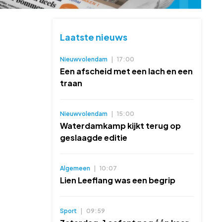
Laatste nieuws
Nieuwvolendam
|
17:00
Een afscheid met een lach en een
traan
Nieuwvolendam
|
15:00
Waterdamkamp kijkt terug op
geslaagde editie
Algemeen
|
10:07
Lien Leeflang was een begrip
Sport
|
09:59