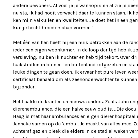
andere bewoners. Al voel je je wanhopig en al zie je gee
nu sta, ik had nooit verwacht daar te kunnen staan. Ik h
ken mijn valkuilen en kwaliteiten. Je doet het in een g
kun je hecht broederschap vormen.”
Met één van hen heeft hij een huis betrokken aan de ran
ieder een eigen woonkamer. In de loop der tijd heb ik 
verslaving, nu ben ik nuchter en heb tijd tekort. Over 
taakstraffen in binnen- en buitenland uitgezeten en sta 
leuke dingen te gaan doen, ik ervaar het pure leven wee
certificaat behaald om als zeehondenwachter te kunnen 
bijzonder.”
Het haalde de kranten en nieuwszenders. Zoals John eni
dierenambulance, die een halve eeuw oud is. ,,Die docu w
Haag is met haar ambulances en eigen dierenhospitaal e
Janneke samen op de ‘ambu’. Je maakt van alles mee. Z
Achteraf gezien bleek die elders in de stad al weken verm