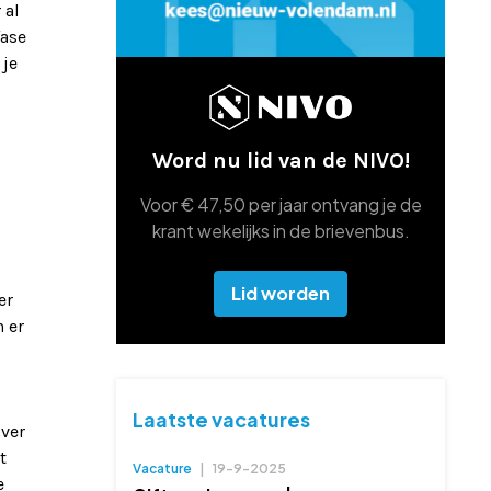
 al
fase
 je
Word nu lid van de NIVO!
Voor € 47,50 per jaar ontvang je de
krant wekelijks in de brievenbus.
Lid worden
er
n er
Laatste vacatures
over
t
Vacature
|
19-9-2025
e