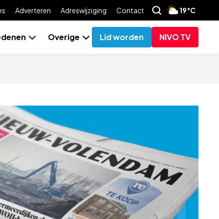
es
Adverteren
Adreswijziging
Contact
19°C
edenen
Overige
Lid worden
NIVO TV