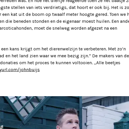
verreden was. En hoe het diertje reageerde toen ze het baasje z
te stellen van iets verdrietigs, dat hoort er ook bij. Het is z
een kat uit de boom op twaalf meter hoogte gered. Toen we 
en die beneden stonden en de eigenaar moest huilen. Een and
 narcoticahonden, moet de snelweg worden afgezet na een
e een kans krijgt om het dierenwelzijn te verbeteren. Met zo’n
tad en het land zien waar we mee bezig zijn.” De makers van de
naties om het proces te kunnen voltooien. ,,Alle beetjes
nyurl.com/johnbuijs