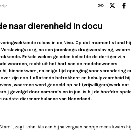
stijd
de naar dierenheld in docu
uiveringwekkende relaas in de Nivo. Op dat moment stond hi
m Verslavingszorg, na een jarenlangs drugsverslaving, waar
rokkende. Enkele weken geleden beleefde de dertiger zijn
vende woorden, recht uit het hart van de medebewoners
er hij binnenkwam, na enige tijd openging voor verandering e
over zijn nooit aflatende betrokken- en behulpzaamheid bij
tevens, waarmee werd gedoeld op het (vrijwilligers)werk dat 
rbij gevolgd door camera’s en in juni is hij de hoofdrolspele
eze oudste dierenambulance van Nederland.
e Stam”, zegt John. Als een bijna vergaan hoopje mens kwam hi