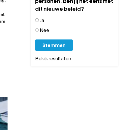
personen. Ben jij het eens met
ag,
o
dit nieuwe beleid?
het
Ja
ere
Nee
Bekijk resultaten