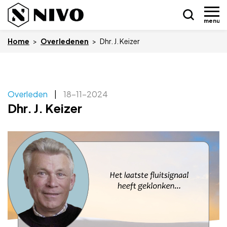
menu
Home
>
Overledenen
>
Dhr. J. Keizer
Skip
Overleden
|
18-11-2024
Nieuws
to
Dhr. J. Keizer
content
Drukkerij NIVO
Zakelijk
Overledenen
Overige
Vacatures