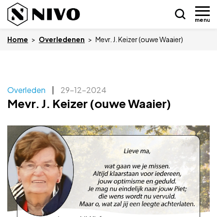
menu
Home
>
Overledenen
>
Mevr. J. Keizer (ouwe Waaier)
Skip
Overleden
|
29-12-2024
Nieuws
to
Mevr. J. Keizer (ouwe Waaier)
content
Drukkerij NIVO
Zakelijk
Overledenen
Overige
Vacatures