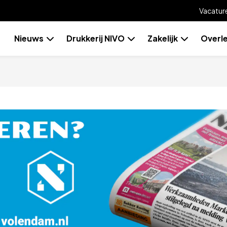
Vacatur
Skip
Nieuws
Drukkerij NIVO
Zakelijk
Overl
to
content