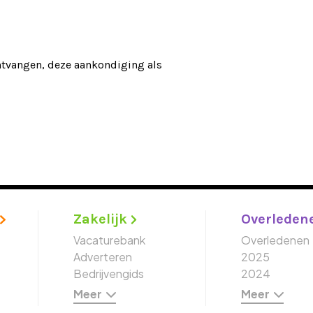
ontvangen, deze aankondiging als
Zakelijk
Overleden
Vacaturebank
Overledenen
Adverteren
2025
Bedrijvengids
2024
Meer
Meer