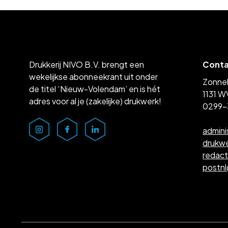
Drukkerij NIVO B.V. brengt een
Cont
wekelijkse abonneekrant uit onder
Zonne
de titel ‘Nieuw-Volendam’ en is hét
1131 W
adres voor al je (zakelijke) drukwerk!
0299-
admini
drukw
redac
postn