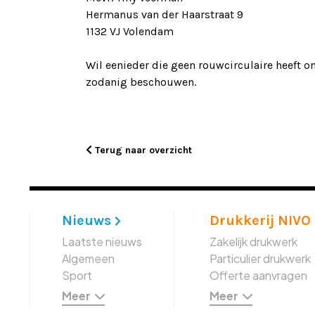
Hermanus van der Haarstraat 9
1132 VJ Volendam
Wil eenieder die geen rouwcirculaire heeft 
zodanig beschouwen.
Terug naar overzicht
Nieuws
Drukkerij NIVO
Laatste nieuws
Zakelijk drukwerk
Algemeen
Particulier drukwerk
Sport
Offerte aanvragen
Meer
Meer