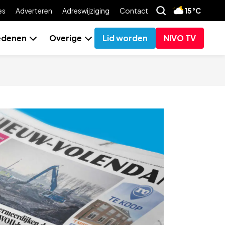
es
Adverteren
Adreswijziging
Contact
15°C
edenen
Overige
Lid worden
NIVO TV