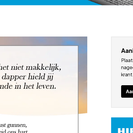
Aan
Plaat
naged
krant
Aa