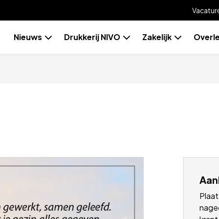
Vacatur
Skip
Nieuws
Drukkerij NIVO
Zakelijk
Overl
to
content
Aan
Plaat
naged