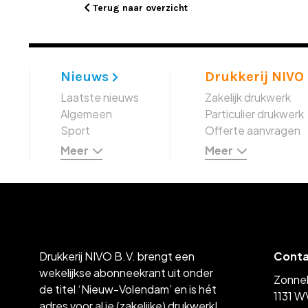
Terug naar overzicht
Nieuws
Drukkerij NIVO
Laatste nieuws
Zakelijk drukwerk
Algemeen
Particulier drukwerk
Sport
Offerte aanvragen
Meer
Meer
Drukkerij NIVO B.V. brengt een
Cont
wekelijkse abonneekrant uit onder
Zonne
de titel ‘Nieuw-Volendam’ en is hét
1131 W
adres voor al je (zakelijke) drukwerk!