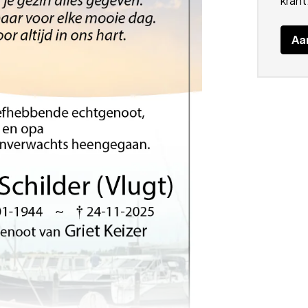
krant
Aa