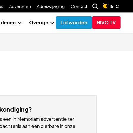
es
Adverteren
Adreswijziging
Contact
15°C
edenen
Overige
Lid worden
NIVO TV
kondiging?
s een In Memoriam advertentie ter
achtenis aan een dierbare in onze