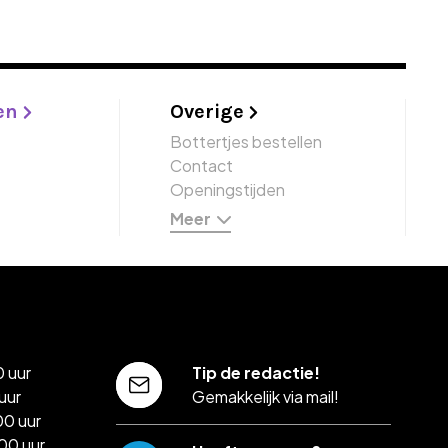
en
Overige
Bottertjes bestellen
Contact
Openingstijden
Meer
 uur
Tip de redactie!
uur
Gemakkelijk via mail!
00 uur
00 uur