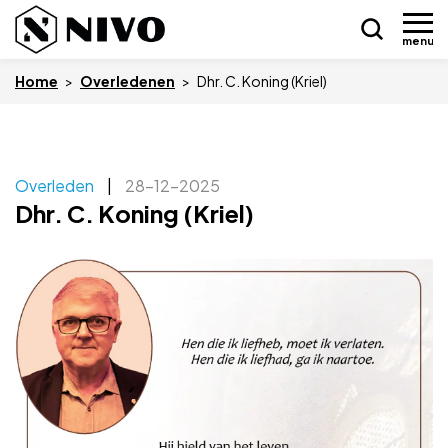
menu
Home
>
Overledenen
>
Dhr. C. Koning (Kriel)
Skip
Overleden
|
28-12-2025
Nieuws
to
Dhr. C. Koning (Kriel)
content
Drukkerij NIVO
Zakelijk
Overledenen
Overige
Vacatures