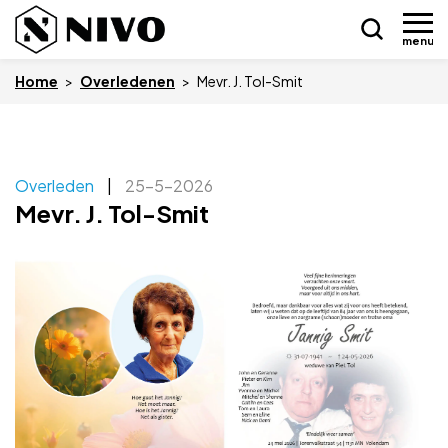
menu
Home
>
Overledenen
>
Mevr. J. Tol-Smit
Skip
Overleden
|
25-5-2026
Nieuws
to
Mevr. J. Tol-Smit
content
Drukkerij NIVO
Zakelijk
Overledenen
Overige
Vacatures