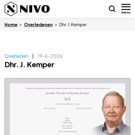
menu
Home
>
Overledenen
>
Dhr. J. Kemper
Skip
Overleden
|
19-6-2026
Nieuws
to
Dhr. J. Kemper
content
Drukkerij NIVO
Zakelijk
Overledenen
Overige
Vacatures