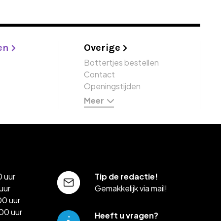
en
Overige
Bottertjes bestellen
Contact
Openingstijden
Meer
 uur
Tip de redactie!
uur
Gemakkelijk via mail!
00 uur
00 uur
Heeft u vragen?