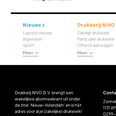
Nieuws
Drukkerij NIVO
Laatste nieuws
Zakelijk drukwerk
Algemeen
Particulier drukwerk
Sport
Offerte aanvragen
Meer
Meer
Drukkerij NIVO B.V. brengt een
Cont
wekelijkse abonneekrant uit onder
Zonne
de titel ‘Nieuw-Volendam’ en is hét
1131 W
adres voor al je (zakelijke) drukwerk!
0299-