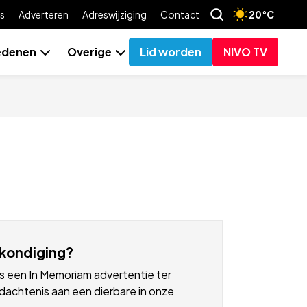
s
Adverteren
Adreswijziging
Contact
20°C
edenen
Overige
Lid worden
NIVO TV
kondiging?
s een In Memoriam advertentie ter
achtenis aan een dierbare in onze