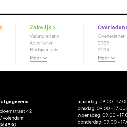
Zakelijk
Overleden
Vacaturebank
Overledenen
Adverteren
2025
Bedrijvengids
2024
Meer
Meer
actgegevens
maandag: 09.00 - 17.00
dinsdag: 09.00 - 17.00 
bloemstraat 42
woensdag: 09.00 - 17.
V Volendam
donderdag: 09.00 - 17.
364830