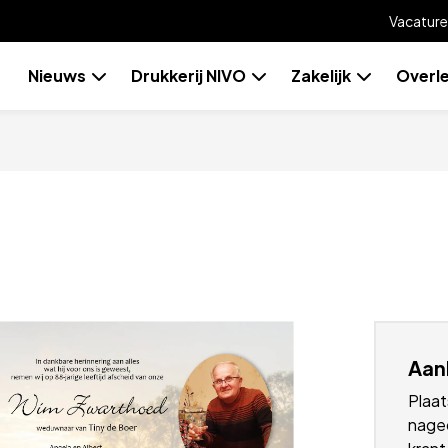
Vacature
Skip
Nieuws
Drukkerij NIVO
Zakelijk
Overl
to
content
Aan
Plaat
naged