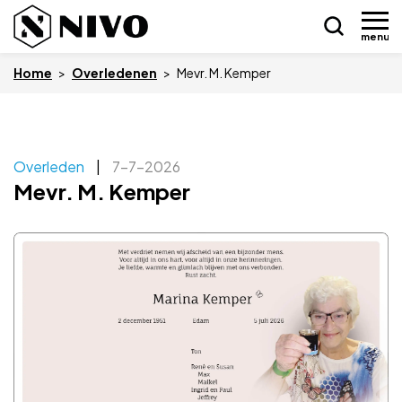
menu
Home
>
Overledenen
>
Mevr. M. Kemper
Skip
Overleden
|
7-7-2026
Nieuws
to
Mevr. M. Kemper
content
Drukkerij NIVO
Zakelijk
Overledenen
Overige
Vacatures