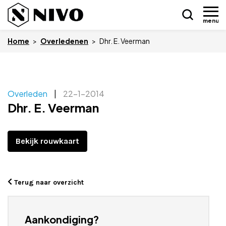
menu
Home
>
Overledenen
>
Dhr. E. Veerman
Skip
Overleden
|
22-1-2014
Nieuws
to
Dhr. E. Veerman
content
Drukkerij NIVO
Bekijk rouwkaart
Zakelijk
Overledenen
Terug naar overzicht
Overige
Vacatures
Aankondiging?