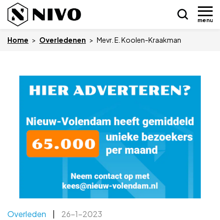
menu
Home
>
Overledenen
>
Mevr. E. Koolen-Kraakman
Skip
Nieuws
to
content
Drukkerij NIVO
Zakelijk
Overledenen
Overige
Vacatures
Overleden
|
26-1-2023