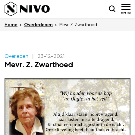
menu
Home
>
Overledenen
>
Mevr. Z. Zwarthoed
Skip
Overleden
|
23-12-2021
Nieuws
to
Mevr. Z. Zwarthoed
content
Drukkerij NIVO
Zakelijk
Overledenen
Overige
Vacatures