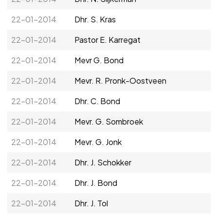
Adverteren
22-01-2014
Dhr. S. Kras
Adreswijziging
22-01-2014
Pastor E. Karregat
22-01-2014
Mevr G. Bond
Contact
22-01-2014
Mevr. R. Pronk-Oostveen
22-01-2014
Dhr. C. Bond
22-01-2014
Mevr. G. Sombroek
22-01-2014
Mevr. G. Jonk
22-01-2014
Dhr. J. Schokker
22-01-2014
Dhr. J. Bond
22-01-2014
Dhr. J. Tol