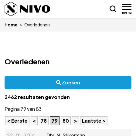
menu
Home
>
Overledenen
Skip
Nieuws
to
Overledenen
content
Drukkerij NIVO
Zoeken
Zakelijk
2462 resultaten gevonden
Overledenen
Pagina 79 van 83
Overige
< Eerste
<
78
79
80
>
Laatste >
Vacatures
22-01-2014
Dhr. N. Slijkerman