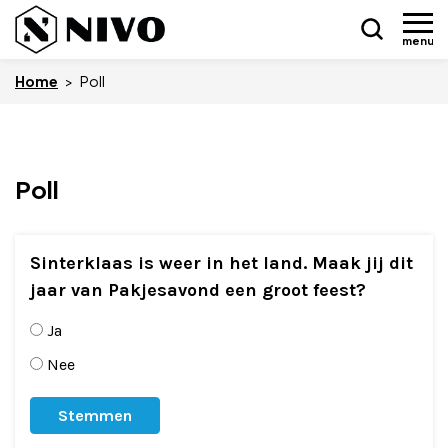
menu
Home
>
Poll
Skip
Poll
Nieuws
to
content
Drukkerij NIVO
Sinterklaas is weer in het land. Maak jij dit
Zakelijk
jaar van Pakjesavond een groot feest?
Ja
Overledenen
Nee
Overige
Vacatures