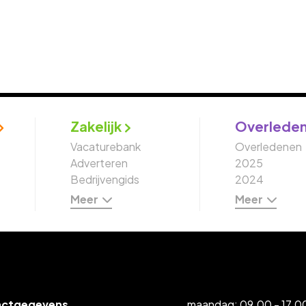
Zakelijk
Overlede
Vacaturebank
Overledenen
Adverteren
2025
Bedrijvengids
2024
Meer
Meer
actgegevens
maandag: 09.00 - 17.00