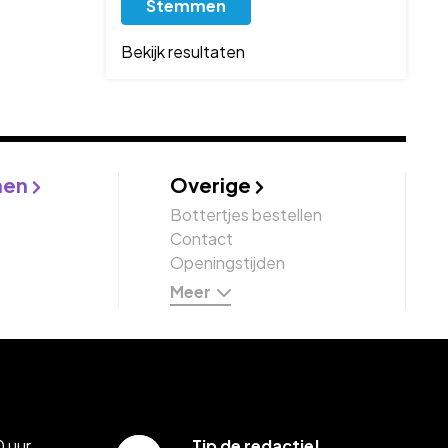
Bekijk resultaten
nen
Overige
Bottertjes bestellen
Contact
Openingstijden
Meer
 uur
Tip de redactie!