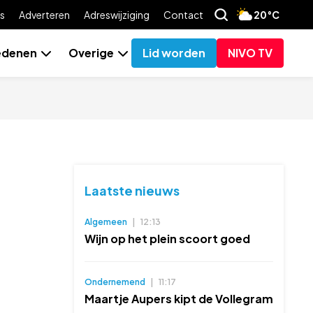
s
Adverteren
Adreswijziging
Contact
20°C
edenen
Overige
Lid worden
NIVO TV
Laatste nieuws
Algemeen
|
12:13
Wijn op het plein scoort goed
Ondernemend
|
11:17
Maartje Aupers kipt de Vollegram