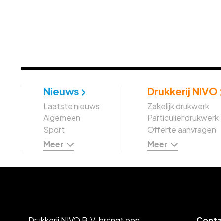
Nieuws
Drukkerij NIVO
Laatste nieuws
Zakelijk drukwerk
Algemeen
Particulier drukwerk
Sport
Offerte aanvragen
Meer
Meer
Drukkerij NIVO B.V. brengt een
Cont