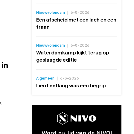
Nieuwvolendam
|
6-8-2026
Een afscheid met een lach en een
traan
Nieuwvolendam
|
6-8-2026
Waterdamkamp kijkt terug op
geslaagde editie
Algemeen
|
6-8-2026
Lien Leeflang was een begrip
k
Word nu lid van de NIVO!