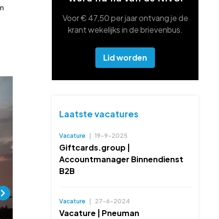
en
Voor € 47,50 per jaar ontvang je de
krant wekelijks in de brievenbus.
Lid worden
Laatste vacatures
Vacature
|
19-9-2025
Giftcards.group |
Accountmanager Binnendienst
B2B
Vacature
|
27-6-2024
Vacature | Pneuman