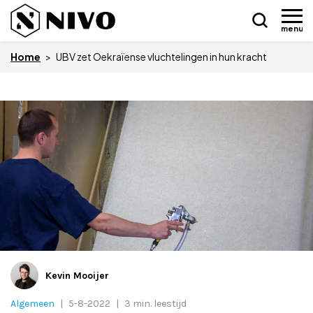
menu
Home
>
UBV zet Oekraïense vluchtelingen in hun kracht
Skip
Nieuws
to
content
Drukkerij NIVO
Zakelijk
Overledenen
Overige
Kevin Mooijer
Vacatures
Algemeen
|
5-8-2022
|
3 min. leestijd