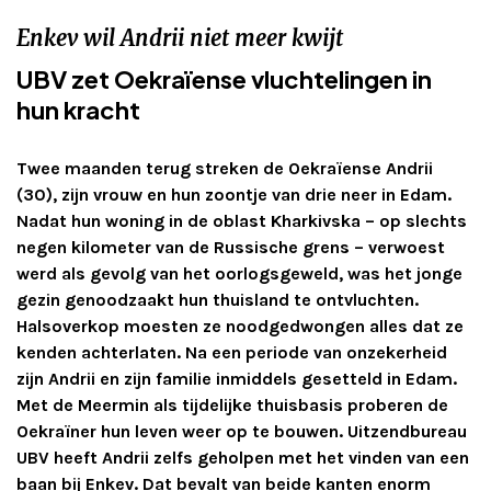
Adverteren
Enkev wil Andrii niet meer kwijt
UBV zet Oekraïense vluchtelingen in
Adreswijziging
hun kracht
Contact
Twee maanden terug streken de Oekraïense Andrii
(30), zijn vrouw en hun zoontje van drie neer in Edam.
Nadat hun woning in de oblast Kharkivska – op slechts
negen kilometer van de Russische grens – verwoest
werd als gevolg van het oorlogsgeweld, was het jonge
gezin genoodzaakt hun thuisland te ontvluchten.
Halsoverkop moesten ze noodgedwongen alles dat ze
kenden achterlaten. Na een periode van onzekerheid
zijn Andrii en zijn familie inmiddels gesetteld in Edam.
Met de Meermin als tijdelijke thuisbasis proberen de
Oekraïner hun leven weer op te bouwen. Uitzendbureau
UBV heeft Andrii zelfs geholpen met het vinden van een
baan bij Enkev. Dat bevalt van beide kanten enorm