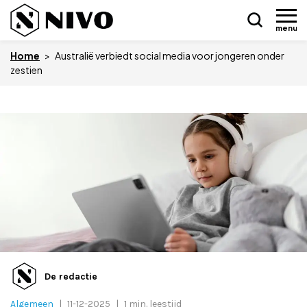
menu
Home
>
Australië verbiedt social media voor jongeren onder
zestien
Skip
Nieuws
to
content
Drukkerij NIVO
Zakelijk
Overledenen
Overige
De redactie
Vacatures
Algemeen
|
11-12-2025
|
1 min. leestijd