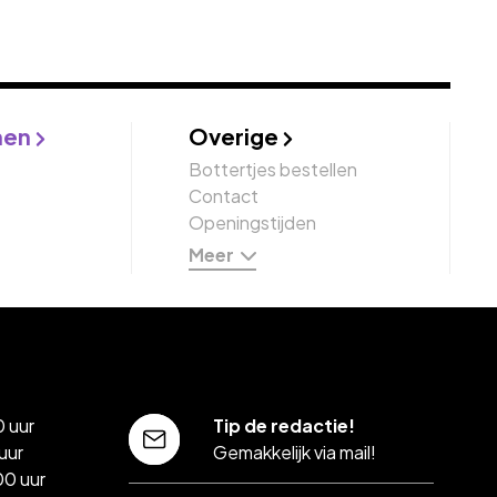
nen
Overige
Bottertjes bestellen
Contact
Openingstijden
Meer
 uur
Tip de redactie!
uur
Gemakkelijk via mail!
00 uur