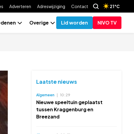
es
Adverteren
Adreswijziging
Contact
21°C
edenen
Overige
Lid worden
NIVO TV
Laatste nieuws
Algemeen
|
10:29
Nieuwe speeltuin geplaatst
tussen Kraggenburg en
Breezand