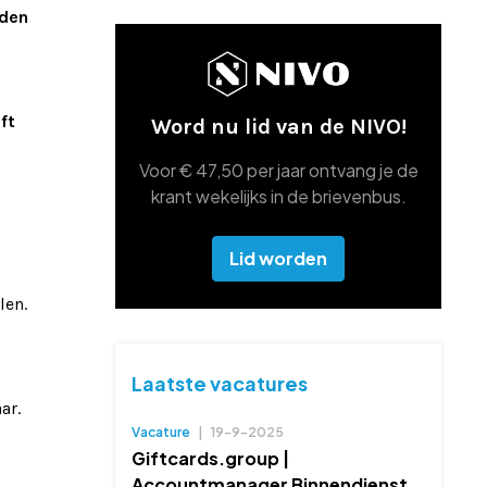
rden
ft
Word nu lid van de NIVO!
Voor € 47,50 per jaar ontvang je de
krant wekelijks in de brievenbus.
Lid worden
len.
Laatste vacatures
ar.
Vacature
|
19-9-2025
Giftcards.group |
Accountmanager Binnendienst