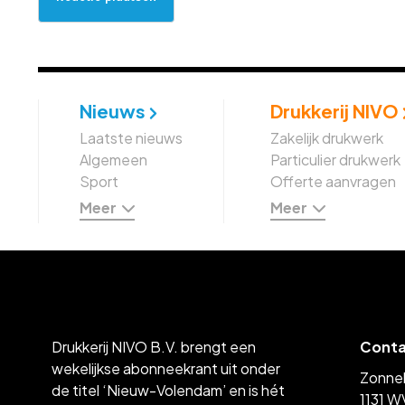
Nieuws
Drukkerij NIVO
Laatste nieuws
Zakelijk drukwerk
Algemeen
Particulier drukwerk
Sport
Offerte aanvragen
Meer
Meer
Drukkerij NIVO B.V. brengt een
Cont
wekelijkse abonneekrant uit onder
Zonne
de titel ‘Nieuw-Volendam’ en is hét
1131 W