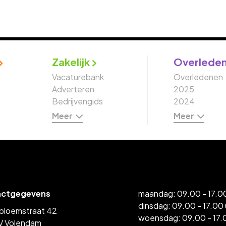
Zakelijk
Overlede
Vacaturebank
Overledenen
Adverteren
2025
Bedrijvengids
2024
Meer
Meer
actgegevens
maandag: 09.00 - 17.00
dinsdag: 09.00 - 17.00 
bloemstraat 42
woensdag: 09.00 - 17.
V Volendam