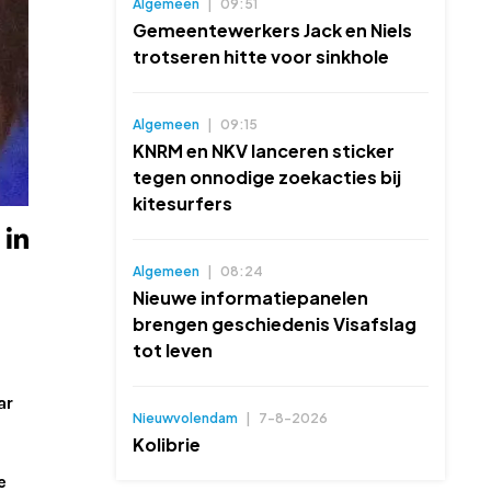
Algemeen
|
09:51
Gemeentewerkers Jack en Niels
trotseren hitte voor sinkhole
Algemeen
|
09:15
KNRM en NKV lanceren sticker
tegen onnodige zoekacties bij
kitesurfers
Algemeen
|
08:24
Nieuwe informatiepanelen
brengen geschiedenis Visafslag
tot leven
ar
Nieuwvolendam
|
7-8-2026
Kolibrie
e