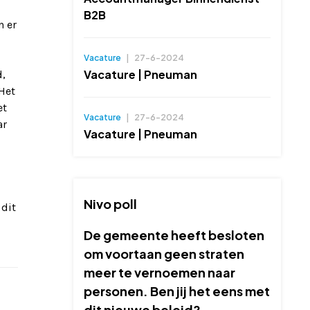
B2B
n er
Vacature
|
27-6-2024
Vacature | Pneuman
d,
Het
et
Vacature
|
27-6-2024
ar
Vacature | Pneuman
Nivo poll
 dit
De gemeente heeft besloten
om voortaan geen straten
meer te vernoemen naar
personen. Ben jij het eens met
dit nieuwe beleid?