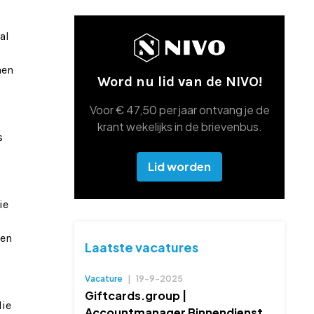
al
nen
Word nu lid van de NIVO!
Voor € 47,50 per jaar ontvang je de
krant wekelijks in de brievenbus.
s
Lid worden
ie
ben
Laatste vacatures
Vacature
|
19-9-2025
Giftcards.group |
die
Accountmanager Binnendienst