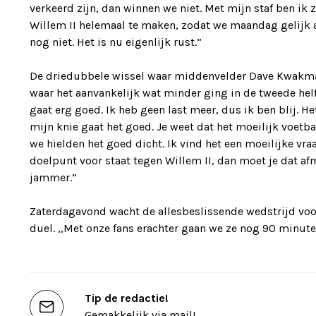
verkeerd zijn, dan winnen we niet. Met mijn staf ben i
Willem II helemaal te maken, zodat we maandag gelijk 
nog niet. Het is nu eigenlijk rust.”
De driedubbele wissel waar middenvelder Dave Kwakman
waar het aanvankelijk wat minder ging in de tweede helf
gaat erg goed. Ik heb geen last meer, dus ik ben blij. 
mijn knie gaat het goed. Je weet dat het moeilijk voetbal
we hielden het goed dicht. Ik vind het een moeilijke vra
doelpunt voor staat tegen Willem II, dan moet je dat afm
jammer.”
Zaterdagavond wacht de allesbeslissende wedstrijd voor
duel. ,,Met onze fans erachter gaan we ze nog 90 minut
Tip de redactie!
Gemakkelijk via mail!