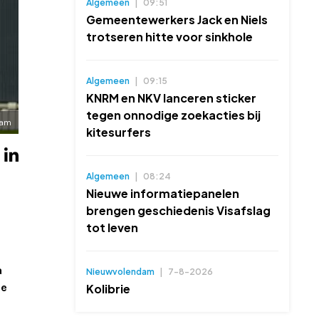
Algemeen
|
09:51
Gemeentewerkers Jack en Niels
trotseren hitte voor sinkhole
Algemeen
|
09:15
KNRM en NKV lanceren sticker
tegen onnodige zoekacties bij
dam
kitesurfers
Algemeen
|
08:24
Nieuwe informatiepanelen
brengen geschiedenis Visafslag
tot leven
a
Nieuwvolendam
|
7-8-2026
de
Kolibrie