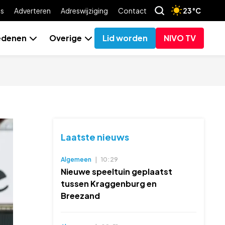
es
Adverteren
Adreswijziging
Contact
23°C
edenen
Overige
Lid worden
NIVO TV
Laatste nieuws
Algemeen
|
10:29
Nieuwe speeltuin geplaatst
tussen Kraggenburg en
Breezand