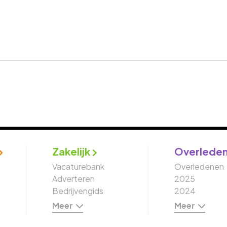
Zakelijk
Overlede
Vacaturebank
Overledenen
Adverteren
2025
Bedrijvengids
2024
Meer
Meer