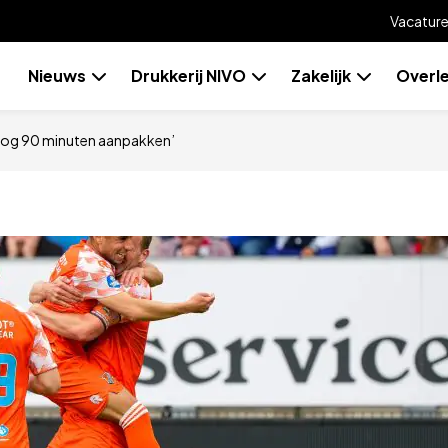
Vacatur
Skip
Nieuws
Drukkerij NIVO
Zakelijk
Overl
to
content
 nog 90 minuten aanpakken’