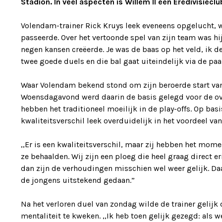
Stadion. In veel aspecten is Willem II een Eredivisiec
Volendam-trainer Rick Kruys leek eveneens opgelucht, wa
passeerde. Over het vertoonde spel van zijn team was hi
negen kansen creëerde. Je was de baas op het veld, ik
twee goede duels en die bal gaat uiteindelijk via de paal
Waar Volendam bekend stond om zijn beroerde start van 
Woensdagavond werd daarin de basis gelegd voor de ove
hebben het traditioneel moeilijk in de play-offs. Op bas
kwaliteitsverschil leek overduidelijk in het voordeel va
,,Er is een kwaliteitsverschil, maar zij hebben het mom
ze behaalden. Wij zijn een ploeg die heel graag direct eri
dan zijn de verhoudingen misschien wel weer gelijk. Da
de jongens uitstekend gedaan.”
Na het verloren duel van zondag wilde de trainer gelijk
mentaliteit te kweken. ,,Ik heb toen gelijk gezegd: als 