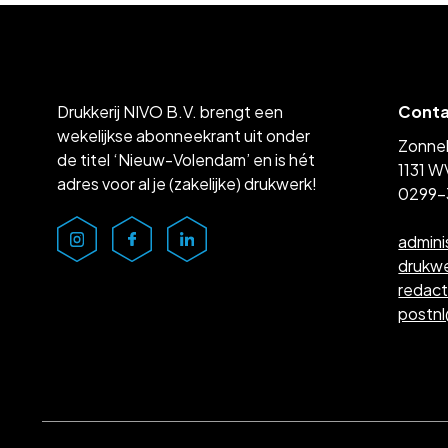
Drukkerij NIVO B.V. brengt een
Cont
wekelijkse abonneekrant uit onder
Zonne
de titel ‘Nieuw-Volendam’ en is hét
1131 W
adres voor al je (zakelijke) drukwerk!
0299-
admini
drukw
redac
postn