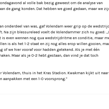
k zondagavond al volle bak bezig geweest om de analyse van
aan de gang konden. Dat hebben we goed gedaan, maar we zij
 onderdeel van was, gaf Volendam weer grip op de wedstrij
t. Na zijn blessureleed voelt de Volendammer zich nu goed: ,,
Het is even wennen nog qua wedstrijdritme en conditie, maar m
len is als het 1-2 staat en zij nog alles erop willen gooien, ma
ag of we hier vooraf voor hadden getekend. Als je met één
aken. Maar als je 0-2 hebt gestaan, dan vind je dat toch
 Volendam, thuis in het Kras Stadion. Kwakman kijkt uit naar
en aanpakken met een 1-0 voorsprong.”