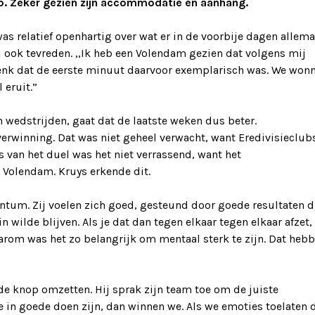
lub. Zeker gezien zijn accommodatie en aanhang.
s relatief openhartig over wat er in de voorbije dagen allema
j ook tevreden. ,,Ik heb een Volendam gezien dat volgens mij
 denk dat de eerste minuut daarvoor exemplarisch was. We won
 eruit.”
wedstrijden, gaat dat de laatste weken dus beter.
rwinning. Dat was niet geheel verwacht, want Eredivisieclub
is van het duel was het niet verrassend, want het
n Volendam. Kruys erkende dit.
entum. Zij voelen zich goed, gesteund door goede resultaten d
n wilde blijven. Als je dat dan tegen elkaar tegen elkaar afzet,
arom was het zo belangrijk om mentaal sterk te zijn. Dat heb
 de knop omzetten. Hij sprak zijn team toe om de juiste
we in goede doen zijn, dan winnen we. Als we emoties toelaten 