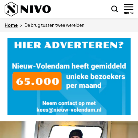
menu
Home
>
De brug tussen twee werelden
Skip
Nieuws
to
content
Drukkerij NIVO
Zakelijk
Overledenen
Overige
Vacatures