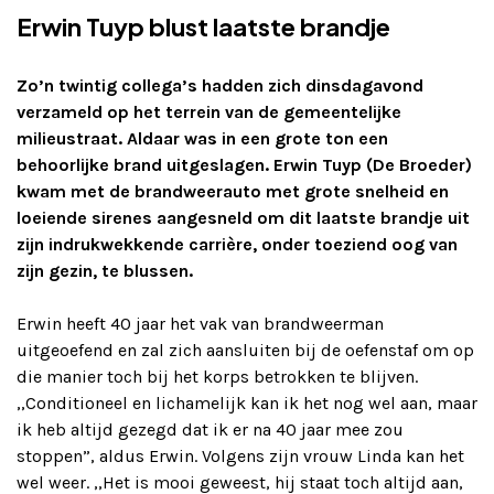
Erwin Tuyp blust laatste brandje
Adverteren
Zo’n twintig collega’s hadden zich dinsdagavond
Adreswijziging
verzameld op het terrein van de gemeentelijke
milieustraat. Aldaar was in een grote ton een
Contact
behoorlijke brand uitgeslagen. Erwin Tuyp (De Broeder)
kwam met de brandweerauto met grote snelheid en
loeiende sirenes aangesneld om dit laatste brandje uit
zijn indrukwekkende carrière, onder toeziend oog van
zijn gezin, te blussen.
Erwin heeft 40 jaar het vak van brandweerman
uitgeoefend en zal zich aansluiten bij de oefenstaf om op
die manier toch bij het korps betrokken te blijven.
,,Conditioneel en lichamelijk kan ik het nog wel aan, maar
ik heb altijd gezegd dat ik er na 40 jaar mee zou
stoppen”, aldus Erwin. Volgens zijn vrouw Linda kan het
wel weer. ,,Het is mooi geweest, hij staat toch altijd aan,