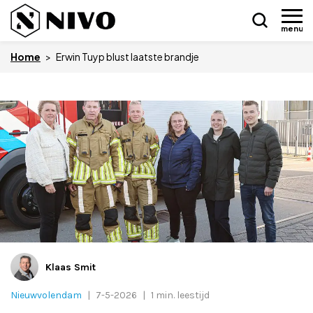
menu
Home
>
Erwin Tuyp blust laatste brandje
Skip
Nieuws
to
content
Drukkerij NIVO
Zakelijk
Overledenen
Overige
Klaas Smit
Nieuwvolendam
|
7-5-2026
|
1 min. leestijd
Vacatures