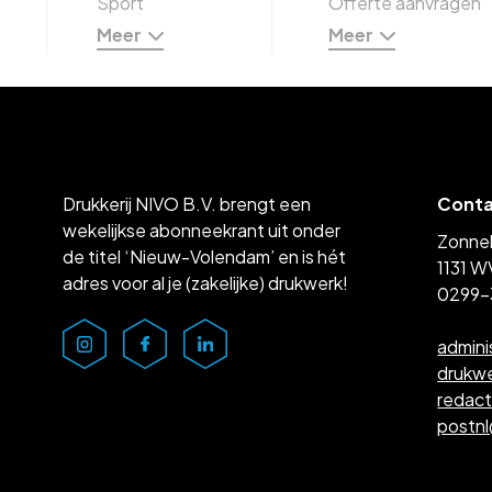
Sport
Offerte aanvragen
Meer
Meer
Drukkerij NIVO B.V. brengt een
Cont
wekelijkse abonneekrant uit onder
Zonne
de titel ‘Nieuw-Volendam’ en is hét
1131 W
adres voor al je (zakelijke) drukwerk!
0299-
admini
drukw
redac
postn