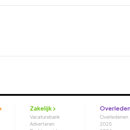
Zakelijk
Overlede
Vacaturebank
Overledenen
Adverteren
2025