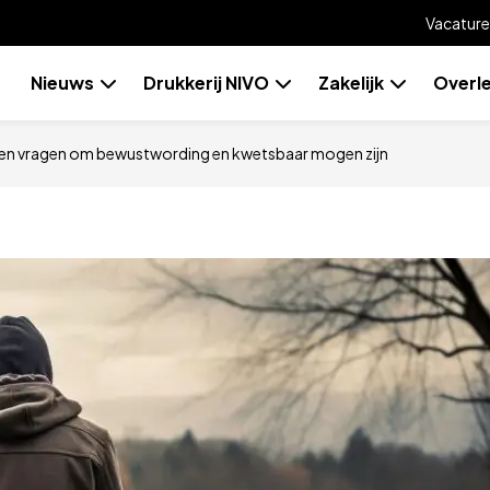
Vacature
Skip
Nieuws
Drukkerij NIVO
Zakelijk
Overl
to
content
en vragen om bewustwording en kwetsbaar mogen zijn