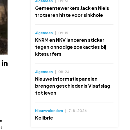
Algemeen
|
09:51
Gemeentewerkers Jack en Niels
trotseren hitte voor sinkhole
Algemeen
|
09:15
KNRM en NKV lanceren sticker
tegen onnodige zoekacties bij
kitesurfers
Algemeen
|
08:24
Nieuwe informatiepanelen
brengen geschiedenis Visafslag
tot leven
Nieuwvolendam
|
7-8-2026
Kolibrie
an
at