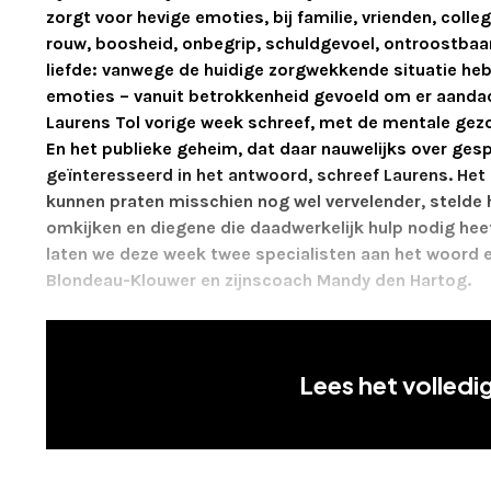
zorgt voor hevige emoties, bij familie, vrienden, colleg
rouw, boosheid, onbegrip, schuldgevoel, ontroostbaar 
liefde: vanwege de huidige zorgwekkende situatie heb
emoties – vanuit betrokkenheid gevoeld om er aandac
Laurens Tol vorige week schreef, met de mentale gezo
En het publieke geheim, dat daar nauwelijks over gesp
geïnteresseerd in het antwoord, schreef Laurens. Het 
kunnen praten misschien nog wel vervelender, stelde h
omkijken en diegene die daadwerkelijk hulp nodig heef
laten we deze week twee specialisten aan het woord 
Blondeau-Klouwer en zijnscoach Mandy den Hartog.
Lees het volledig