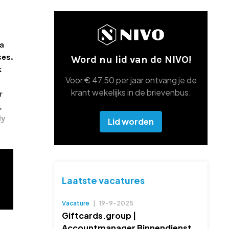
ga
ces.
Word nu lid van de NIVO!
k
Voor € 47,50 per jaar ontvang je de
krant wekelijks in de brievenbus.
r
,
ly
Lid worden
Laatste vacatures
Vacature
|
19-9-2025
Giftcards.group |
Accountmanager Binnendienst