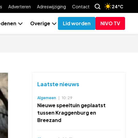
s
Adverteren
Adreswijziging
Contact
24°C
edenen
Overige
Lid worden
NIVO TV
Laatste nieuws
Algemeen
|
10:29
Nieuwe speeltuin geplaatst
tussen Kraggenburg en
Breezand