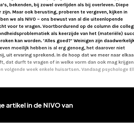
a’s, bekenden, bij zowel overlijden als bij overleven. Diepe
zijn. Maar ook berusting, proberen te vergeven, kijken in
ben we als NIVO – ons bewust van al die uiteenlopende
ht voor te vragen. Voortbordurend op de column die colle
ndheidsproblematiek als keerzijde van het (materiële) suc
roken kan worden. ‘Alles goed?’ Weinigen zijn daadwerkelij
even moeilijk hebben is al erg genoeg, het daarover niet
ij, uit ervaring sprekend. In de hoop dat we meer naar elkaa
t, dat durft te vragen of in welke vorm dan ook mag krijgen
en volgende week enkele huisartsen. Vandaag psychologe El
e artikel in de NIVO van