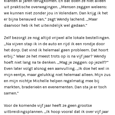
klanten al jaren terugkomen. En dat doen ze niet alleen
uit praktische overwegingen. ,,Mensen zeggen weleens:
we kunnen niet zonder jou in Volendam. Dan krijg ik het
er bijna benauwd van,” zegt Wendy lachend. ,,Maar
daarvoor heb ik het uiteindelijk wel gedaan.”
Zelf bezorgt ze nog altijd vrijwel alle lokale bestellingen.
,,Na vijven stap ik in de auto en rijd ik een rondje door
het dorp. Dat vind ik helemaal geen probleem. Dat hoort
erbij.” Waar ze het meest trots op is na vijf jaar? Wendy
hoeft niet lang na te denken. ,,Mag je zeggen: op jezelf?”
Even later volgt alsnog een aanvulling. ,,Ik doe het wel in
mijn eentje, maar gelukkig niet helemaal alleen. Mijn zus
en mijn nichtje Michelle helpen regelmatig mee bij
markten, braderieën en evenementen. Dan sta je er toch
samen.”
Voor de komende vijf jaar heeft ze geen grootse
uitbreidingsplannen. ,,Ik hoop vooral dat ik over vijf jaar