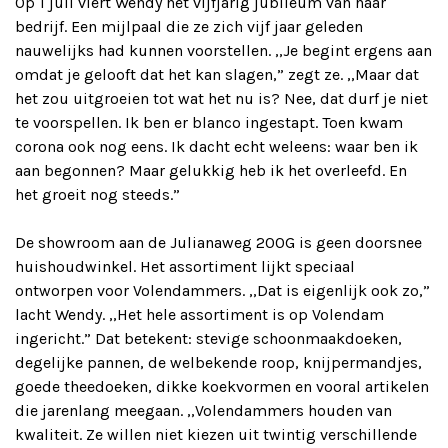
Op 1 juli viert Wendy het vijfjarig jubileum van haar
bedrijf. Een mijlpaal die ze zich vijf jaar geleden
nauwelijks had kunnen voorstellen. ,,Je begint ergens aan
omdat je gelooft dat het kan slagen,” zegt ze. ,,Maar dat
het zou uitgroeien tot wat het nu is? Nee, dat durf je niet
te voorspellen. Ik ben er blanco ingestapt. Toen kwam
corona ook nog eens. Ik dacht echt weleens: waar ben ik
aan begonnen? Maar gelukkig heb ik het overleefd. En
het groeit nog steeds.”
De showroom aan de Julianaweg 200G is geen doorsnee
huishoudwinkel. Het assortiment lijkt speciaal
ontworpen voor Volendammers. ,,Dat is eigenlijk ook zo,”
lacht Wendy. ,,Het hele assortiment is op Volendam
ingericht.” Dat betekent: stevige schoonmaakdoeken,
degelijke pannen, de welbekende roop, knijpermandjes,
goede theedoeken, dikke koekvormen en vooral artikelen
die jarenlang meegaan. ,,Volendammers houden van
kwaliteit. Ze willen niet kiezen uit twintig verschillende