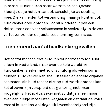
Maar de zon heeft ook risico’s. Als je
in de zon
bent krijg
je namelijk niet alleen maar warmte en een gezond
kleurtje op je huid, maar ook schadelijke UV straling
mee. Die kan leiden tot verbranding, maar je kunt er ook
huidkanker door oplopen. Vooral kinderen lopen een
risico, maar ook voor volwassenen is veelvuldig in de zon
vertoeven zonder de juiste bescherming een risico.
Toenemend aantal huidkankergevallen
Het aantal mensen met huidkanker neemt fors toe. Niet
alleen in Nederland, maar over de hele wereld. En
huidkanker is zeker niet zo onschuldig als velen soms
denken. Huidkanker kan snel uitzaaien en andere organen
aantasten. Als huidkanker niet op tijd wordt ontdekt kan
het al zover zijn verspreid dat genezing niet meer
mogelijk is. Het is dus zeker niet zo dat je alleen maar
even een plekje moet laten weghalen en dat daar de kous
mee af is. Het kan wel degelijk levensbedreigend zijn.