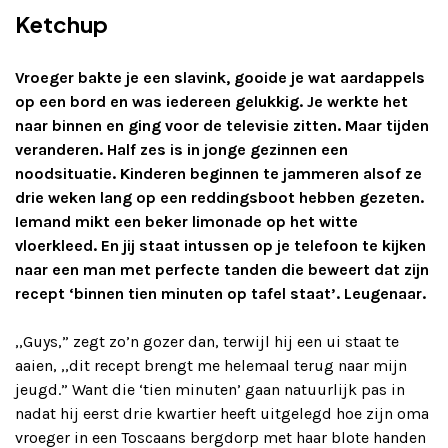
Ketchup
Adverteren
Vroeger bakte je een slavink, gooide je wat aardappels
Adreswijziging
op een bord en was iedereen gelukkig. Je werkte het
naar binnen en ging voor de televisie zitten. Maar tijden
Contact
veranderen. Half zes is in jonge gezinnen een
noodsituatie. Kinderen beginnen te jammeren alsof ze
drie weken lang op een reddingsboot hebben gezeten.
Iemand mikt een beker limonade op het witte
vloerkleed. En jij staat intussen op je telefoon te kijken
naar een man met perfecte tanden die beweert dat zijn
recept ‘binnen tien minuten op tafel staat’. Leugenaar.
,,Guys,” zegt zo’n gozer dan, terwijl hij een ui staat te
aaien, ,,dit recept brengt me helemaal terug naar mijn
jeugd.” Want die ‘tien minuten’ gaan natuurlijk pas in
nadat hij eerst drie kwartier heeft uitgelegd hoe zijn oma
vroeger in een Toscaans bergdorp met haar blote handen