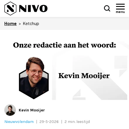
menu
Home
>
Ketchup
Skip
Nieuws
to
content
Drukkerij NIVO
Zakelijk
Overledenen
Overige
Kevin Mooijer
Nieuwvolendam
|
29-5-2026
|
2 min. leestijd
Vacatures