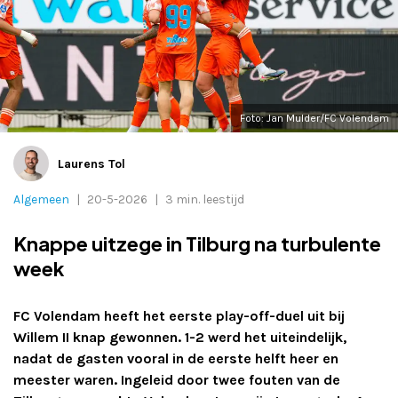
Adverteren
Adreswijziging
Contact
Foto: Jan Mulder/FC Volendam
Laurens Tol
Algemeen
|
20-5-2026
|
3 min. leestijd
Knappe uitzege in Tilburg na turbulente
week
FC Volendam heeft het eerste play-off-duel uit bij
Willem II knap gewonnen. 1-2 werd het uiteindelijk,
nadat de gasten vooral in de eerste helft heer en
meester waren. Ingeleid door twee fouten van de