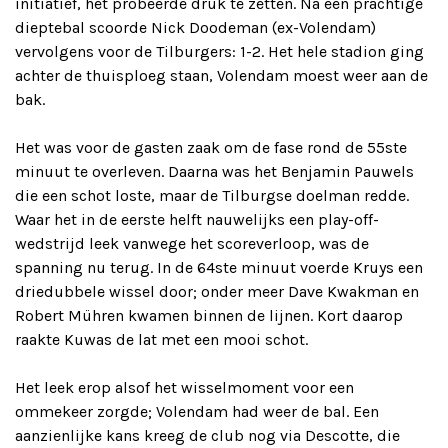
initiatief, het probeerde druk te zetten. Na een prachtige
dieptebal scoorde Nick Doodeman (ex-Volendam)
vervolgens voor de Tilburgers: 1-2. Het hele stadion ging
achter de thuisploeg staan, Volendam moest weer aan de
bak.
Het was voor de gasten zaak om de fase rond de 55ste
minuut te overleven. Daarna was het Benjamin Pauwels
die een schot loste, maar de Tilburgse doelman redde.
Waar het in de eerste helft nauwelijks een play-off-
wedstrijd leek vanwege het scoreverloop, was de
spanning nu terug. In de 64ste minuut voerde Kruys een
driedubbele wissel door; onder meer Dave Kwakman en
Robert Mühren kwamen binnen de lijnen. Kort daarop
raakte Kuwas de lat met een mooi schot.
Het leek erop alsof het wisselmoment voor een
ommekeer zorgde; Volendam had weer de bal. Een
aanzienlijke kans kreeg de club nog via Descotte, die