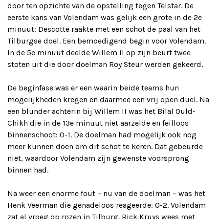
door ten opzichte van de opstelling tegen Telstar. De
eerste kans van Volendam was gelijk een grote in de 2e
minuut: Descotte raakte met een schot de paal van het
Tilburgse doel. Een bemoedigend begin voor Volendam.
In de 5e minuut deelde Willem II op zijn beurt twee
stoten uit die door doelman Roy Steur werden gekeerd.
De beginfase was er een waarin beide teams hun
mogelijkheden kregen en daarmee een vrij open duel. Na
een blunder achterin bij Willem II was het Bilal Ould-
Chikh die in de 13e minuut niet aarzelde en feilloos
binnenschoot: 0-1. De doelman had mogelijk ook nog
meer kunnen doen om dit schot te keren. Dat gebeurde
niet, waardoor Volendam zijn gewenste voorsprong
binnen had.
Na weer een enorme fout – nu van de doelman – was het
Henk Veerman die genadeloos reageerde: 0-2. Volendam
zat al vroeg op rozen in Tilburg. Rick Kruys wees met