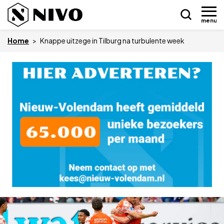
menu
Home
>
Knappe uitzege in Tilburg na turbulente week
Skip
Nieuws
to
content
Drukkerij NIVO
Zakelijk
Overledenen
Overige
Vacatures