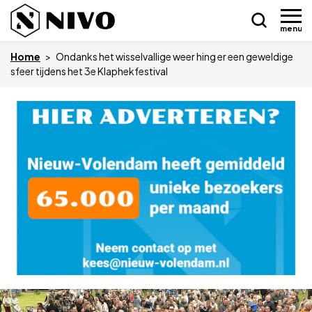
menu
Home
>
Ondanks het wisselvallige weer hing er een geweldige
sfeer tijdens het 3e Klaphekfestival
Skip
Nieuws
to
content
Drukkerij NIVO
Zakelijk
Overledenen
Overige
Vacatures