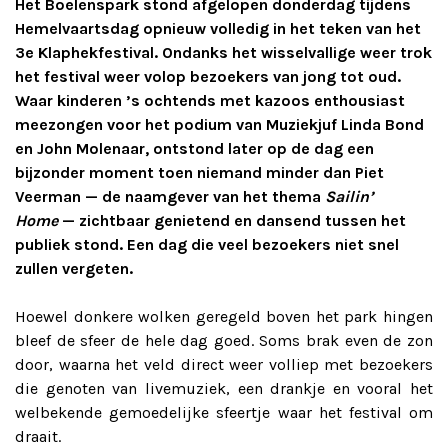
Het Boelenspark stond afgelopen donderdag tijdens
Hemelvaartsdag opnieuw volledig in het teken van het
3e Klaphekfestival. Ondanks het wisselvallige weer trok
het festival weer volop bezoekers van jong tot oud.
Waar kinderen ’s ochtends met kazoos enthousiast
meezongen voor het podium van Muziekjuf Linda Bond
en John Molenaar, ontstond later op de dag een
bijzonder moment toen niemand minder dan Piet
Veerman — de naamgever van het thema
Sailin’
Home
— zichtbaar genietend en dansend tussen het
publiek stond. Een dag die veel bezoekers niet snel
zullen vergeten.
Hoewel donkere wolken geregeld boven het park hingen
bleef de sfeer de hele dag goed. Soms brak even de zon
door, waarna het veld direct weer volliep met bezoekers
die genoten van livemuziek, een drankje en vooral het
welbekende gemoedelijke sfeertje waar het festival om
draait.