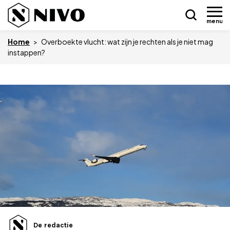
menu
Home
>
Overboekte vlucht: wat zijn je rechten als je niet mag
instappen?
Skip
Nieuws
to
content
Drukkerij NIVO
Zakelijk
Overledenen
Overige
Vacatures
De redactie