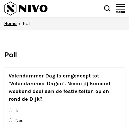
menu
Home
>
Poll
Skip
Poll
Nieuws
to
content
Drukkerij NIVO
Volendammer Dag is omgedoopt tot
Zakelijk
‘Volendammer Dagen’. Neem jij komend
weekend deel aan de festiviteiten op en
Overledenen
rond de Dijk?
Overige
Ja
Nee
Vacatures