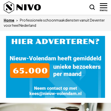
menu
Home
>
Professionele schoonmaakdiensten vanuit Deventer
voor heel Nederland
Skip
Nieuws
to
content
Drukkerij NIVO
Zakelijk
Overledenen
Overige
Vacatures