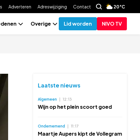
s
Adverteren
Adreswijziging
Contact
20°C
edenen
Overige
Lid worden
NIVO TV
Laatste nieuws
Algemeen
|
12:13
Wijn op het plein scoort goed
Ondernemend
|
11:17
Maartje Aupers kipt de Vollegram