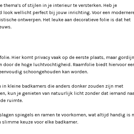
hema’s of stijlen in je interieur te versterken. Heb je
d look wellicht perfect bij jouw inrichting. Voor een moderner
istische ontwerpen. Het leuke aan decoratieve folie is dat het
ieuws.
olie. Hier komt privacy vaak op de eerste plaats, maar gordij
n door de hoge luchtvochtigheid. Raamfolie biedt hiervoor ee
n eenvoudig schoongehouden kan worden.
n in kleine badkamers die anders donker zouden zijn met
en, kun je genieten van natuurlijk licht zonder dat iemand na
 de ruimte.
slagen spiegels en ramen te voorkomen, wat altijd handig is 
en slimme keuze voor elke badkamer.