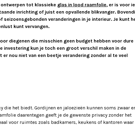
e ontwerpen tot klassieke
glas in lood raamfolie
, er is voor i
staande inrichting of juist een opvallende blikvanger. Bovend
f seizoensgebonden veranderingen in je interieur. Je kunt h
enlust kunt vervangen.
voor diegenen die misschien geen budget hebben voor dure
e investering kun je toch een groot verschil maken in de
udt er nou niet van een beetje verandering zonder al te veel
cy die het biedt. Gordijnen en jaloezieën kunnen soms zwaar e
aamfolie daarentegen geeft je de gewenste privacy zonder het
ideaal voor ruimtes zoals badkamers, keukens of kantoren waar