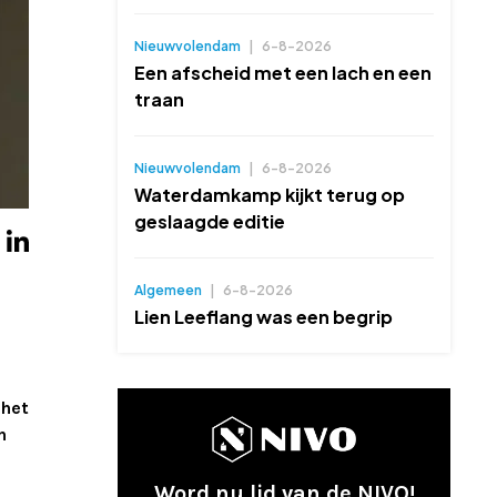
Nieuwvolendam
|
6-8-2026
Een afscheid met een lach en een
traan
Nieuwvolendam
|
6-8-2026
Waterdamkamp kijkt terug op
geslaagde editie
Algemeen
|
6-8-2026
Lien Leeflang was een begrip
 het
n
Word nu lid van de NIVO!