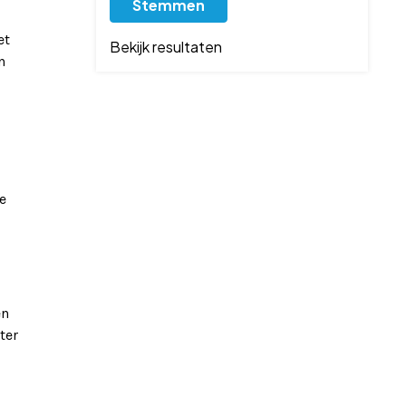
et
Bekijk resultaten
n
e
en
ter