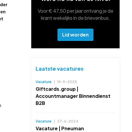
eder
Voor € 47,50 per jaar ontvang je de
ien
krant wekelijks in de brievenbus.
et
Lid worden
Laatste vacatures
Vacature
|
19-9-2025
Giftcards.group |
Accountmanager Binnendienst
B2B
n
Vacature
|
27-6-2024
Vacature | Pneuman