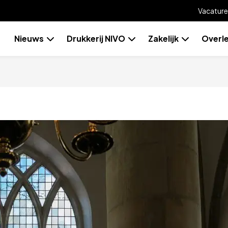
Vacature
Skip
Nieuws
Drukkerij NIVO
Zakelijk
Overl
to
content