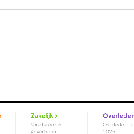
Zakelijk
Overlede
Vacaturebank
Overledenen
Adverteren
2025