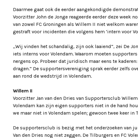
Daarmee gaat ook de eerder aangekondigde demonstrati
Voorzitter John de Jonge reageerde eerder deze week no
van zowel FC Groningen als Willem II niet welkom ware
gestraft voor incidenten die volgens hem ‘intern voor Vo
,,Wij vinden het schandalig, zijn ook laaiend”, zei De J
iets interns voor Volendam. Waarom moeten supporters v
nergens op. Probeer dat juridisch maar eens te kaderen
dragen.” De supportersvereniging sprak eerder zelfs o
aan rond de wedstrijd in Volendam.
Willem II
Voorzitter Jan van den Dries van Supportersclub Willem II
Volendam kan zijn eigen supporters niet in de hand hou
we maar niet in Volendam spelen; gewoon twee keer in Ti
De supportersclub is bezig met het onderzoeken van juri
Van den Dries nog niet zeggen. De Tilburgers en FC Vole