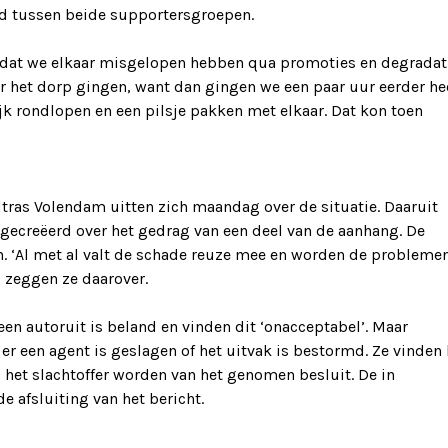
id tussen beide supportersgroepen.
mdat we elkaar misgelopen hebben qua promoties en degradat
ar het dorp gingen, want dan gingen we een paar uur eerder h
jk rondlopen en een pilsje pakken met elkaar. Dat kon toen
ras Volendam uitten zich maandag over de situatie. Daaruit
is gecreëerd over het gedrag van een deel van de aanhang. De
ijn. ‘Al met al valt de schade reuze mee en worden de probleme
, zeggen ze daarover.
en autoruit is beland en vinden dit ‘onacceptabel’. Maar
er een agent is geslagen of het uitvak is bestormd. Ze vinden 
s het slachtoffer worden van het genomen besluit. De in
e afsluiting van het bericht.