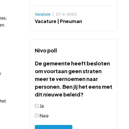
Vacature
|
27-6-2024
ies.
Vacature | Pneuman
een
Nivo poll
De gemeente heeft besloten
om voortaan geen straten
n
meer te vernoemen naar
personen. Ben jij het eens met
dit nieuwe beleid?
het
Ja
Nee