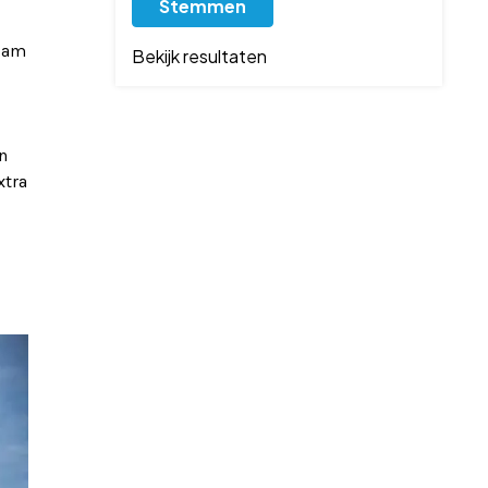
ndam
Bekijk resultaten
n
xtra