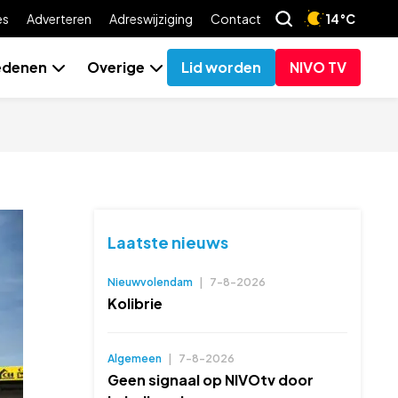
es
Adverteren
Adreswijziging
Contact
14°C
edenen
Overige
Lid worden
NIVO TV
Laatste nieuws
Nieuwvolendam
|
7-8-2026
Kolibrie
Algemeen
|
7-8-2026
Geen signaal op NIVOtv door