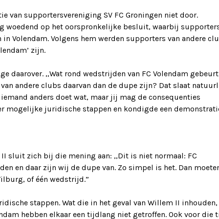
e van supportersvereniging SV FC Groningen niet door.
g woedend op het oorspronkelijke besluit, waarbij supporter
n in Volendam. Volgens hem werden supporters van andere cl
lendam’ zijn.
onge daarover. ,,Wat rond wedstrijden van FC Volendam gebeurt,
an andere clubs daarvan dan de dupe zijn? Dat slaat natuurl
: iemand anders doet wat, maar jij mag de consequenties
ver mogelijke juridische stappen en kondigde een demonstrati
 sluit zich bij die mening aan: ,,Dit is niet normaal: FC
den en daar zijn wij de dupe van. Zo simpel is het. Dan moete
lburg, of één wedstrijd.”
dische stappen. Wat die in het geval van Willem II inhouden,
ndam hebben elkaar een tijdlang niet getroffen. Ook voor die t