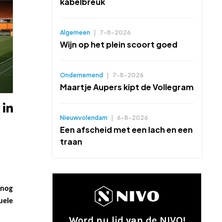
kabelbreuk
Algemeen
|
7-8-2026
Wijn op het plein scoort goed
Ondernemend
|
7-8-2026
Maartje Aupers kipt de Vollegram
Nieuwvolendam
|
6-8-2026
Een afscheid met een lach en een
traan
snog
uele
Word nu lid van de NIVO!