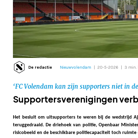
De redactie
Nieuwvolendam
|
20-5-2026
|
3 min. 
‘FC Volendam kan zijn supporters niet in d
Supportersverenigingen verb
Het besluit om uitsupporters te weren bij de wedstrijd A
teruggedraaid. De driehoek van politie, Openbaar Ministe
risicobeeld en de beschikbare politiecapaciteit toch ruimt