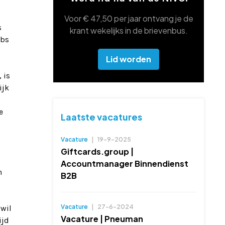
Voor € 47,50 per jaar ontvang je de
s
krant wekelijks in de brievenbus.
ubs
Lid worden
 is
ijk
e
Laatste vacatures
Vacature
|
19-9-2025
Giftcards.group |
Accountmanager Binnendienst
n
B2B
Vacature
|
27-6-2024
 wil
Vacature | Pneuman
ijd