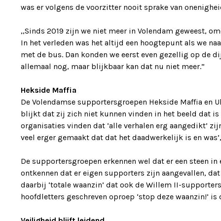
was er volgens de voorzitter nooit sprake van onenighe
,,Sinds 2019 zijn we niet meer in Volendam geweest, o
In het verleden was het altijd een hoogtepunt als we na
met de bus. Dan konden we eerst even gezellig op de di
allemaal nog, maar blijkbaar kan dat nu niet meer.”
Hekside Maffia
De Volendamse supportersgroepen Hekside Maffia en Ult
blijkt dat zij zich niet kunnen vinden in het beeld dat 
organisaties vinden dat ‘alle verhalen erg aangedikt’ z
veel erger gemaakt dat dat het daadwerkelijk is en was’
De supportersgroepen erkennen wel dat er een steen in e
ontkennen dat er eigen supporters zijn aangevallen, dat 
daarbij ‘totale waanzin’ dat ook de Willem II-supporter
hoofdletters geschreven oproep ‘stop deze waanzin!’ is d
Veiligheid blijft leidend