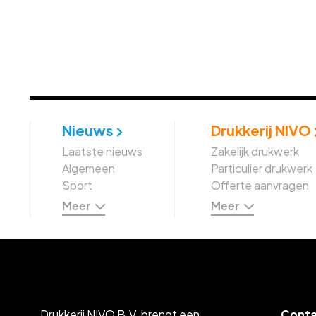
Nieuws
Drukkerij NIVO
Laatste nieuws
Zakelijk drukwerk
Algemeen
Particulier drukwerk
Sport
Offerte aanvragen
Meer
Meer
Drukkerij NIVO B.V. brengt een
Cont