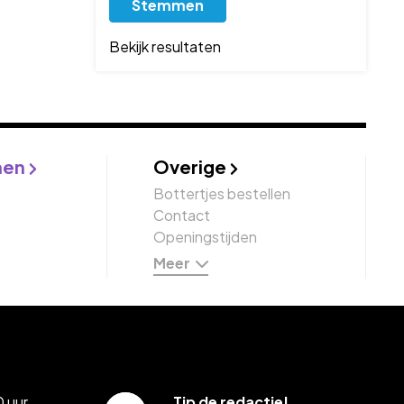
Bekijk resultaten
nen
Overige
Bottertjes bestellen
Contact
Openingstijden
Meer
 uur
Tip de redactie!