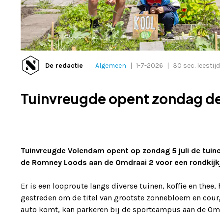
De redactie
Algemeen
|
1-7-2026
|
30 sec. leestijd
Tuinvreugde opent zondag de
Tuinvreugde Volendam opent op zondag 5 juli de tuinen
de Romney Loods aan de Omdraai 2 voor een rondkijkj
Er is een looproute langs diverse tuinen, koffie en thee
gestreden om de titel van grootste zonnebloem en courg
auto komt, kan parkeren bij de sportcampus aan de Om