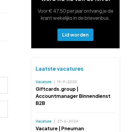
Voor € 47,50 per jaar ontvang je de
krant wekelijks in de brievenbus.
Lid worden
Laatste vacatures
Vacature
|
19-9-2025
Giftcards.group |
Accountmanager Binnendienst
B2B
Vacature
|
27-6-2024
Vacature | Pneuman