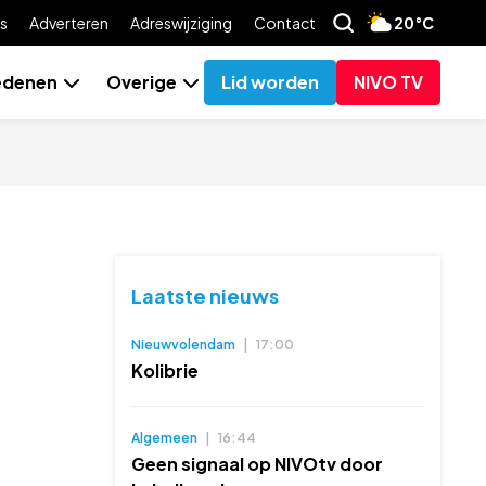
s
Adverteren
Adreswijziging
Contact
20°C
edenen
Overige
Lid worden
NIVO TV
Laatste nieuws
Nieuwvolendam
|
17:00
Kolibrie
Algemeen
|
16:44
Geen signaal op NIVOtv door