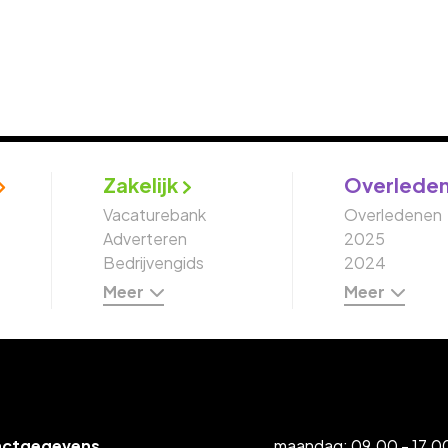
Zakelijk
Overlede
Vacaturebank
Overledenen
Adverteren
2025
Bedrijvengids
2024
Meer
Meer
actgegevens
maandag: 09.00 - 17.00