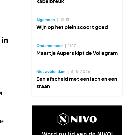
kabelbreuk
Algemeen
|
12:13
Wijn op het plein scoort goed
Ondernemend
|
11:17
Maartje Aupers kipt de Vollegram
Nieuwvolendam
|
6-8-2026
Een afscheid met een lach en een
traan
j
de
Word nu lid van de NIVO!