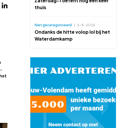
Zaterdag-1 oefent nog één keer
thuis
Niet gecategoriseerd
|
6-8-2026
Ondanks de hitte volop lol bij het
Waterdamkamp
a
.
 het