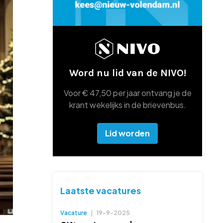
Word nu lid van de NIVO!
Voor € 47,50 per jaar ontvang je de
krant wekelijks in de brievenbus.
Lid worden
Laatste vacatures
Vacature
|
19-9-2025