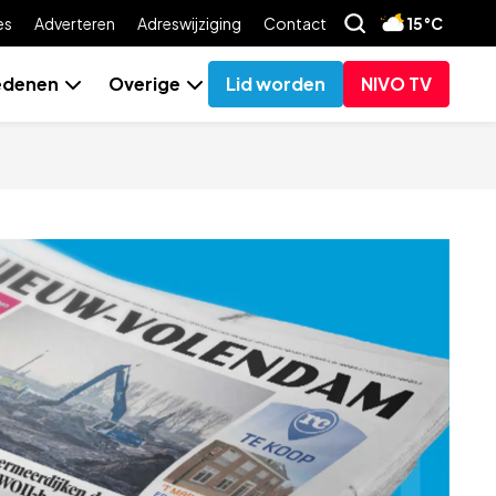
es
Adverteren
Adreswijziging
Contact
15°C
edenen
Overige
Lid worden
NIVO TV