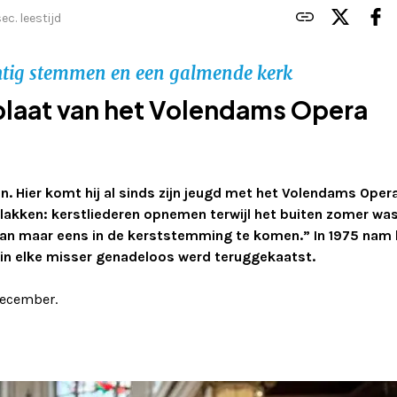
ec. leestijd
achtig stemmen en een galmende kerk
stplaat van het Volendams Opera
n. Hier komt hij al sinds zijn jeugd met het Volendams Oper
jd plakken: kerstliederen opnemen terwijl het buiten zomer was
er dan maar eens in de kerststemming te komen.” In 1975 nam
aarin elke misser genadeloos werd teruggekaatst.
december.