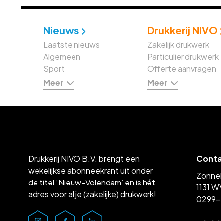
Nieuws
Drukkerij NIVO
Laatste nieuws
Zakelijk drukwerk
Algemeen
Particulier drukwerk
Sport
Offerte aanvragen
Meer
Meer
Drukkerij NIVO B.V. brengt een
Cont
wekelijkse abonneekrant uit onder
Zonne
de titel ‘Nieuw-Volendam’ en is hét
1131 W
adres voor al je (zakelijke) drukwerk!
0299-