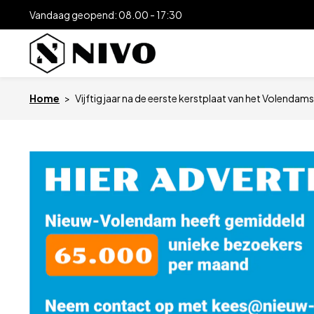
Vandaag geopend: 08.00 - 17:30
Home
>
Vijftig jaar na de eerste kerstplaat van het Volenda