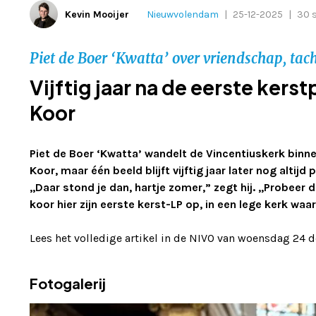
Kevin Mooijer
Nieuwvolendam
|
25-12-2025
|
30 s
Piet de Boer ‘Kwatta’ over vriendschap, t
Vijftig jaar na de eerste ker
Koor
Piet de Boer ‘Kwatta’ wandelt de Vincentiuskerk binne
Koor, maar één beeld blijft vijftig jaar later nog alti
,,Daar stond je dan, hartje zomer,” zegt hij. ,,Probe
koor hier zijn eerste kerst-LP op, in een lege kerk w
Lees het volledige artikel in de NIVO van woensdag 24 
Fotogalerij