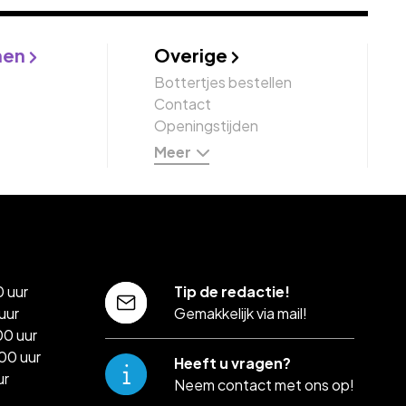
nen
Overige
Bottertjes bestellen
Contact
Openingstijden
Meer
 uur
Tip de redactie!
uur
Gemakkelijk via mail!
00 uur
00 uur
Heeft u vragen?
ur
Neem contact met ons op!