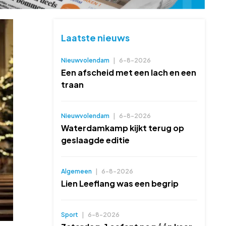
Laatste nieuws
Nieuwvolendam
|
6-8-2026
Een afscheid met een lach en een
traan
Nieuwvolendam
|
6-8-2026
Waterdamkamp kijkt terug op
geslaagde editie
Algemeen
|
6-8-2026
Lien Leeflang was een begrip
Sport
|
6-8-2026