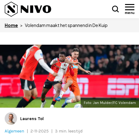
menu
Home
>
Volendam maakt het spannend in De Kuip
Skip
Nieuws
to
content
Drukkerij NIVO
Zakelijk
Overledenen
Foto: Jan Mulder/FC Volendam
Overige
Laurens Tol
Algemeen
|
2-11-2025
|
3 min. leestijd
Vacatures