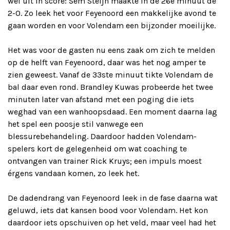
wel uit in score: Sem Steijn maakte in de 26e minuut de
2-0. Zo leek het voor Feyenoord een makkelijke avond te
gaan worden en voor Volendam een bijzonder moeilijke.
Het was voor de gasten nu eens zaak om zich te melden
op de helft van Feyenoord, daar was het nog amper te
zien geweest. Vanaf de 33ste minuut tikte Volendam de
bal daar even rond. Brandley Kuwas probeerde het twee
minuten later van afstand met een poging die iets
weghad van een wanhoopsdaad. Een moment daarna lag
het spel een poosje stil vanwege een
blessurebehandeling. Daardoor hadden Volendam-
spelers kort de gelegenheid om wat coaching te
ontvangen van trainer Rick Kruys; een impuls moest
érgens vandaan komen, zo leek het.
De dadendrang van Feyenoord leek in de fase daarna wat
geluwd, iets dat kansen bood voor Volendam. Het kon
daardoor iets opschuiven op het veld, maar veel had het