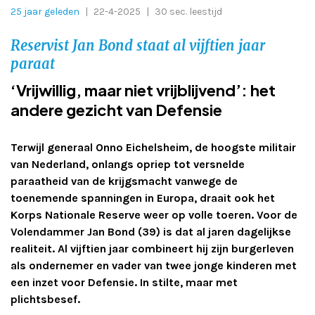
25 jaar geleden
|
22-4-2025
|
30 sec. leestijd
Adverteren
Reservist Jan Bond staat al vijftien jaar
Adreswijziging
paraat
‘Vrijwillig, maar niet vrijblijvend’: het
Contact
andere gezicht van Defensie
Terwijl generaal Onno Eichelsheim, de hoogste militair
van Nederland, onlangs opriep tot versnelde
paraatheid van de krijgsmacht vanwege de
toenemende spanningen in Europa, draait ook het
Korps Nationale Reserve weer op volle toeren. Voor de
Volendammer Jan Bond (39) is dat al jaren dagelijkse
realiteit. Al vijftien jaar combineert hij zijn burgerleven
als ondernemer en vader van twee jonge kinderen met
een inzet voor Defensie. In stilte, maar met
plichtsbesef.