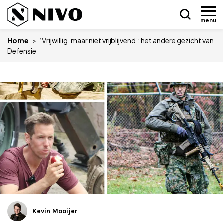
menu
Home
>
‘Vrijwillig, maar niet vrijblijvend’: het andere gezicht van
Defensie
Skip
Nieuws
to
content
Drukkerij NIVO
Zakelijk
Overledenen
Overige
Kevin Mooijer
Vacatures